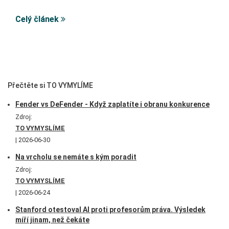
Celý článek
Přečtěte si TO VYMYLÍME
Fender vs DeFender - Když zaplatíte i obranu konkurence
Zdroj:
TO VYMYSLÍME
2026-06-30
Na vrcholu se nemáte s kým poradit
Zdroj:
TO VYMYSLÍME
2026-06-24
Stanford otestoval AI proti profesorům práva. Výsledek
míří jinam, než čekáte