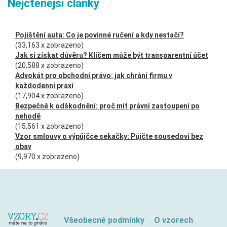
Nejčtenější články
Pojištění auta: Co je povinné ručení a kdy nestačí?
(33,163 x zobrazeno)
Jak si získat důvěru? Klíčem může být transparentní účet
(20,588 x zobrazeno)
Advokát pro obchodní právo: jak chrání firmu v
každodenní praxi
(17,904 x zobrazeno)
Bezpečně k odškodnění: proč mít právní zastoupení po
nehodě
(15,561 x zobrazeno)
Vzor smlouvy o výpůjčce sekačky: Půjčte sousedovi bez
obav
(9,970 x zobrazeno)
Všeobecné podmínky
O vzorech