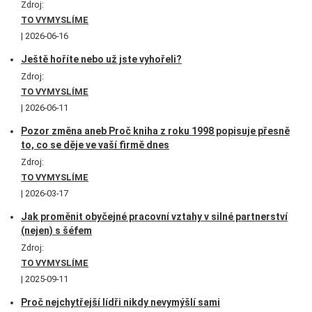
Zdroj:
TO VYMYSLÍME
2026-06-16
Ještě hoříte nebo už jste vyhořeli?
Zdroj:
TO VYMYSLÍME
2026-06-11
Pozor změna aneb Proč kniha z roku 1998 popisuje přesně
to, co se děje ve vaší firmě dnes
Zdroj:
TO VYMYSLÍME
2026-03-17
Jak proměnit obyčejné pracovní vztahy v silné partnerství
(nejen) s šéfem
Zdroj:
TO VYMYSLÍME
2025-09-11
Proč nejchytřejší lídři nikdy nevymýšlí sami