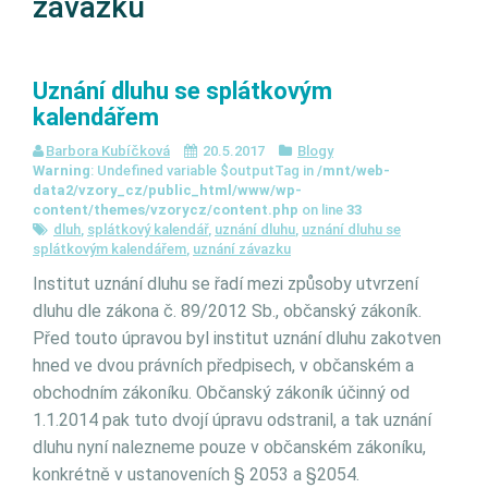
závazku
Uznání dluhu se splátkovým
kalendářem
Barbora Kubíčková
20.5.2017
Blogy
Warning
: Undefined variable $outputTag in
/mnt/web-
data2/vzory_cz/public_html/www/wp-
content/themes/vzorycz/content.php
on line
33
dluh
,
splátkový kalendář
,
uznání dluhu
,
uznání dluhu se
splátkovým kalendářem
,
uznání závazku
Institut uznání dluhu se řadí mezi způsoby utvrzení
dluhu dle zákona č. 89/2012 Sb., občanský zákoník.
Před touto úpravou byl institut uznání dluhu zakotven
hned ve dvou právních předpisech, v občanském a
obchodním zákoníku. Občanský zákoník účinný od
1.1.2014 pak tuto dvojí úpravu odstranil, a tak uznání
dluhu nyní nalezneme pouze v občanském zákoníku,
konkrétně v ustanoveních § 2053 a §2054.