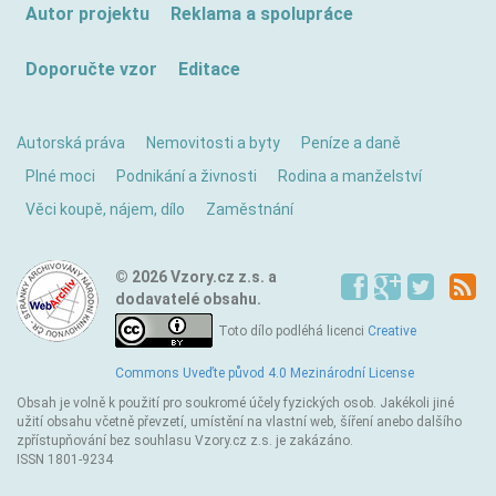
Autor projektu
Reklama a spolupráce
Doporučte vzor
Editace
Autorská práva
Nemovitosti a byty
Peníze a daně
Plné moci
Podnikání a živnosti
Rodina a manželství
Věci koupě, nájem, dílo
Zaměstnání
© 2026 Vzory.cz z.s. a
dodavatelé obsahu.
Toto dílo podléhá licenci
Creative
Commons Uveďte původ 4.0 Mezinárodní License
Obsah je volně k použití pro soukromé účely fyzických osob. Jakékoli jiné
užití obsahu včetně převzetí, umístění na vlastní web, šíření anebo dalšího
zpřístupňování bez souhlasu Vzory.cz z.s. je zakázáno.
ISSN 1801-9234