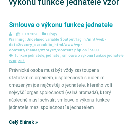
výkonu funkce jednatele vzor
Smlouva o výkonu funkce jednatele
10.9.2020
Blogy
Warning
: Undefined variable $outputTag in
/mnt/web-
data2/vzory_cz/public_html/www/wp-
content/themes/vzorycz/content.php
on line
33
funkce jednatele
,
jednatel
,
smlouva o výkonu funkce jednatele
vzor
,
zok
Právnická osoba musí být vždy zastoupena
statutárním orgánem, u společnosti s ručením
omezeným jde nejčastěji o jednatele, kterého volí
nejvyšší orgán společnosti (valná hromada), který
následně musí schválit smlouvu o výkonu funkce
jednatele mezi společností a jednatelem.
Celý článek