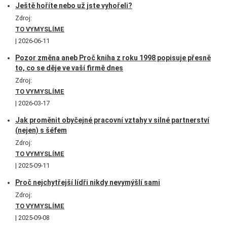
Ještě hoříte nebo už jste vyhořeli?
Zdroj:
TO VYMYSLÍME
2026-06-11
Pozor změna aneb Proč kniha z roku 1998 popisuje přesně
to, co se děje ve vaší firmě dnes
Zdroj:
TO VYMYSLÍME
2026-03-17
Jak proměnit obyčejné pracovní vztahy v silné partnerství
(nejen) s šéfem
Zdroj:
TO VYMYSLÍME
2025-09-11
Proč nejchytřejší lídři nikdy nevymýšlí sami
Zdroj:
TO VYMYSLÍME
2025-09-08