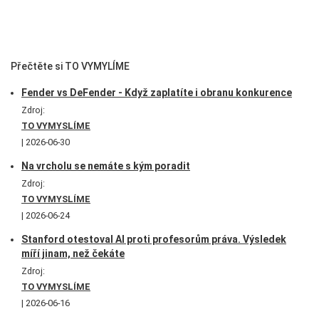
Přečtěte si TO VYMYLÍME
Fender vs DeFender - Když zaplatíte i obranu konkurence
Zdroj:
TO VYMYSLÍME
2026-06-30
Na vrcholu se nemáte s kým poradit
Zdroj:
TO VYMYSLÍME
2026-06-24
Stanford otestoval AI proti profesorům práva. Výsledek
míří jinam, než čekáte
Zdroj:
TO VYMYSLÍME
2026-06-16