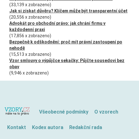
(33,139 x zobrazeno)
Jak si získat důvěru? Klíčem může být transparentní účet
(20,556 x zobrazeno)
Advokát pro obchodní právo: jak chrání firmu v
každodenní praxi
(17,856 x zobrazeno)
Bezpečně k odškodnění: proč mít právní zastoupení po
nehodě
(15,513 x zobrazeno)
Vzor smlouvy o výpůjčce sekačky: Půjčte sousedovi bez
obav
(9,946 x zobrazeno)
Všeobecné podmínky
O vzorech
Kontakt
Kodex autora
Redakční rada