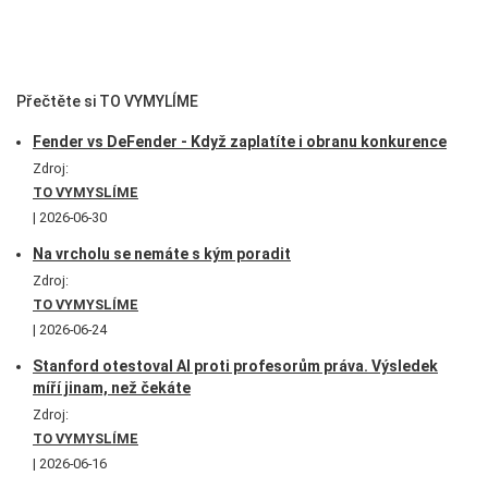
Přečtěte si TO VYMYLÍME
Fender vs DeFender - Když zaplatíte i obranu konkurence
Zdroj:
TO VYMYSLÍME
2026-06-30
Na vrcholu se nemáte s kým poradit
Zdroj:
TO VYMYSLÍME
2026-06-24
Stanford otestoval AI proti profesorům práva. Výsledek
míří jinam, než čekáte
Zdroj:
TO VYMYSLÍME
2026-06-16