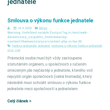
jednatele
Smlouva o výkonu funkce jednatele
10.9.2020
Blogy
Warning
: Undefined variable $outputTag in
/mnt/web-
data2/vzory_cz/public_html/www/wp-
content/themes/vzorycz/content.php
on line
33
funkce jednatele
,
jednatel
,
smlouva o výkonu funkce jednatele
vzor
,
zok
Právnická osoba musí být vždy zastoupena
statutárním orgánem, u společnosti s ručením
omezeným jde nejčastěji o jednatele, kterého volí
nejvyšší orgán společnosti (valná hromada), který
následně musí schválit smlouvu o výkonu funkce
jednatele mezi společností a jednatelem.
Celý článek