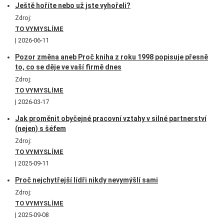
Ještě hoříte nebo už jste vyhořeli?
Zdroj:
TO VYMYSLÍME
2026-06-11
Pozor změna aneb Proč kniha z roku 1998 popisuje přesně
to, co se děje ve vaší firmě dnes
Zdroj:
TO VYMYSLÍME
2026-03-17
Jak proměnit obyčejné pracovní vztahy v silné partnerství
(nejen) s šéfem
Zdroj:
TO VYMYSLÍME
2025-09-11
Proč nejchytřejší lídři nikdy nevymýšlí sami
Zdroj:
TO VYMYSLÍME
2025-09-08