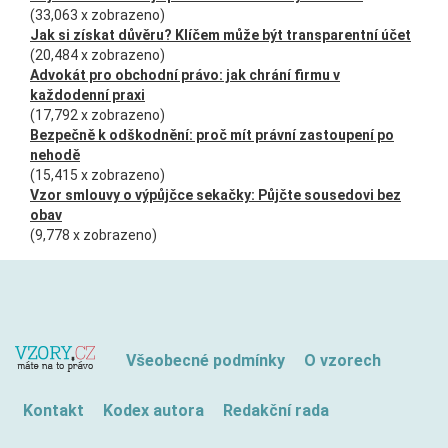
(33,063 x zobrazeno)
Jak si získat důvěru? Klíčem může být transparentní účet
(20,484 x zobrazeno)
Advokát pro obchodní právo: jak chrání firmu v
každodenní praxi
(17,792 x zobrazeno)
Bezpečně k odškodnění: proč mít právní zastoupení po
nehodě
(15,415 x zobrazeno)
Vzor smlouvy o výpůjčce sekačky: Půjčte sousedovi bez
obav
(9,778 x zobrazeno)
Všeobecné podmínky
O vzorech
Kontakt
Kodex autora
Redakční rada