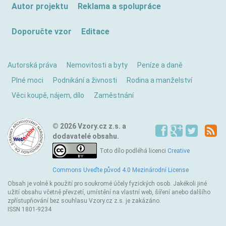
Autor projektu
Reklama a spolupráce
Doporučte vzor
Editace
Autorská práva
Nemovitosti a byty
Peníze a daně
Plné moci
Podnikání a živnosti
Rodina a manželství
Věci koupě, nájem, dílo
Zaměstnání
© 2026 Vzory.cz z.s. a
dodavatelé obsahu.
Toto dílo podléhá licenci
Creative
Commons Uveďte původ 4.0 Mezinárodní License
Obsah je volně k použití pro soukromé účely fyzických osob. Jakékoli jiné
užití obsahu včetně převzetí, umístění na vlastní web, šíření anebo dalšího
zpřístupňování bez souhlasu Vzory.cz z.s. je zakázáno.
ISSN 1801-9234