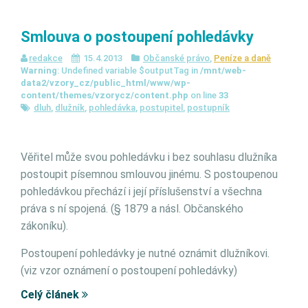
Smlouva o postoupení pohledávky
redakce
15.4.2013
Občanské právo
,
Peníze a daně
Warning
: Undefined variable $outputTag in
/mnt/web-
data2/vzory_cz/public_html/www/wp-
content/themes/vzorycz/content.php
on line
33
dluh
,
dlužník
,
pohledávka
,
postupitel
,
postupník
Věřitel může svou pohledávku i bez souhlasu dlužníka
postoupit písemnou smlouvou jinému. S postoupenou
pohledávkou přechází i její příslušenství a všechna
práva s ní spojená. (§ 1879 a násl. Občanského
zákoníku).
Postoupení pohledávky je nutné oznámit dlužníkovi.
(viz vzor oznámení o postoupení pohledávky)
Celý článek