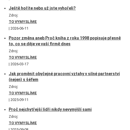
Ještě hoříte nebo už jste vyhořeli?
Zdroj:
TO VYMYSLÍME
2026-06-11
Pozor změna aneb Proč kniha z roku 1998 popisuje přesně
to, co se děje ve vaší firmě dnes
Zdroj:
TO VYMYSLÍME
2026-03-17
Jak proměnit obyčejné pracovní vztahy v silné partnerství
(nejen) s šéfem
Zdroj:
TO VYMYSLÍME
2025-09-11
Proč nejchytřejší lídři nikdy nevymýšlí sami
Zdroj:
TO VYMYSLÍME
2025-09-08