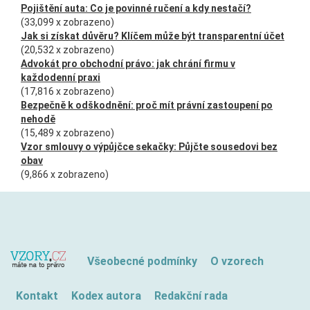
Pojištění auta: Co je povinné ručení a kdy nestačí?
(33,099 x zobrazeno)
Jak si získat důvěru? Klíčem může být transparentní účet
(20,532 x zobrazeno)
Advokát pro obchodní právo: jak chrání firmu v
každodenní praxi
(17,816 x zobrazeno)
Bezpečně k odškodnění: proč mít právní zastoupení po
nehodě
(15,489 x zobrazeno)
Vzor smlouvy o výpůjčce sekačky: Půjčte sousedovi bez
obav
(9,866 x zobrazeno)
Všeobecné podmínky
O vzorech
Kontakt
Kodex autora
Redakční rada