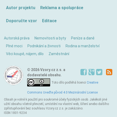
Autor projektu
Reklama a spolupráce
Doporučte vzor
Editace
Autorská práva
Nemovitosti a byty
Peníze a daně
Plné moci
Podnikání a živnosti
Rodina a manželství
Věci koupě, nájem, dílo
Zaměstnání
© 2026 Vzory.cz z.s. a
dodavatelé obsahu.
Toto dílo podléhá licenci
Creative
Commons Uveďte původ 4.0 Mezinárodní License
Obsah je volně k použití pro soukromé účely fyzických osob. Jakékoli jiné
užití obsahu včetně převzetí, umístění na vlastní web, šíření anebo dalšího
zpřístupňování bez souhlasu Vzory.cz z.s. je zakázáno.
ISSN 1801-9234