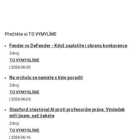
Přečtěte si TO VYMYLÍME
Fender vs DeFender - Když zaplatíte i obranu konkurence
Zdroj:
TO VYMYSLÍME
2026-06-30
Na vrcholu se nemáte s kým poradit
Zdroj:
TO VYMYSLÍME
2026-06-24
Stanford otestoval AI proti profesorům práva. Výsledek
míří jinam, než čekáte
Zdroj:
TO VYMYSLÍME
2026-06-16