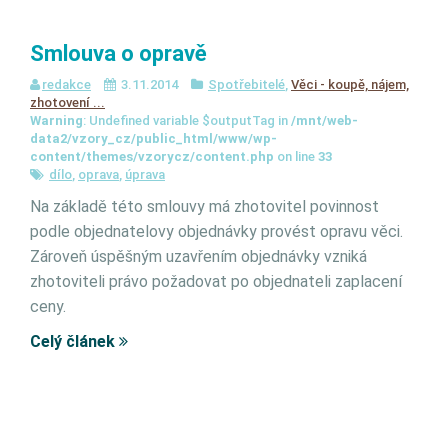
Smlouva o opravě
redakce
3.11.2014
Spotřebitelé
,
Věci - koupě, nájem,
zhotovení ...
Warning
: Undefined variable $outputTag in
/mnt/web-
data2/vzory_cz/public_html/www/wp-
content/themes/vzorycz/content.php
on line
33
dílo
,
oprava
,
úprava
Na základě této smlouvy má zhotovitel povinnost
podle objednatelovy objednávky provést opravu věci.
Zároveň úspěšným uzavřením objednávky vzniká
zhotoviteli právo požadovat po objednateli zaplacení
ceny.
Celý článek