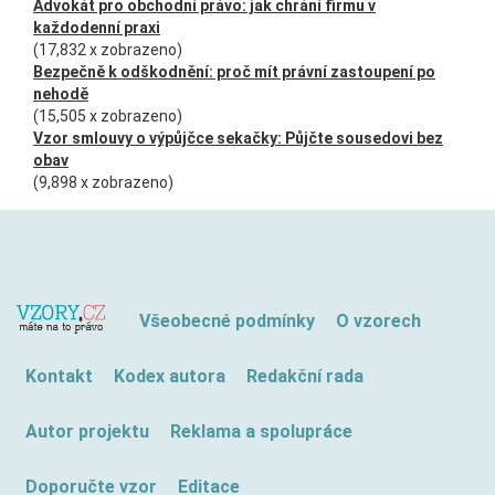
Advokát pro obchodní právo: jak chrání firmu v
každodenní praxi
(17,832 x zobrazeno)
Bezpečně k odškodnění: proč mít právní zastoupení po
nehodě
(15,505 x zobrazeno)
Vzor smlouvy o výpůjčce sekačky: Půjčte sousedovi bez
obav
(9,898 x zobrazeno)
Všeobecné podmínky
O vzorech
Kontakt
Kodex autora
Redakční rada
Autor projektu
Reklama a spolupráce
Doporučte vzor
Editace