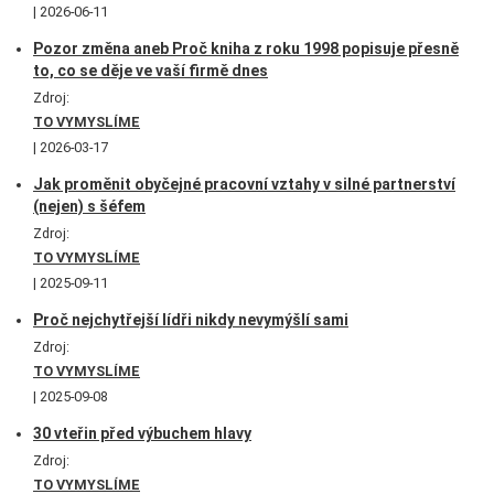
2026-06-11
Pozor změna aneb Proč kniha z roku 1998 popisuje přesně
to, co se děje ve vaší firmě dnes
Zdroj:
TO VYMYSLÍME
2026-03-17
Jak proměnit obyčejné pracovní vztahy v silné partnerství
(nejen) s šéfem
Zdroj:
TO VYMYSLÍME
2025-09-11
Proč nejchytřejší lídři nikdy nevymýšlí sami
Zdroj:
TO VYMYSLÍME
2025-09-08
30 vteřin před výbuchem hlavy
Zdroj:
TO VYMYSLÍME