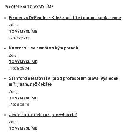
Přečtěte si TO VYMYLÍME
Fender vs DeFender - Když zaplatíte i obranu konkurence
Zdroj:
TO VYMYSLÍME
2026-06-30
Na vrcholu se nemáte s kým poradit
Zdroj:
TO VYMYSLÍME
2026-06-24
Stanford otestoval AI proti profesorům práva. Výsledek
míří jinam, než čekáte
Zdroj:
TO VYMYSLÍME
2026-06-16
Ještě hoříte nebo už jste vyhořeli?
Zdroj:
TO VYMYSLÍME