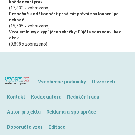
každodenní praxi
(17,832 x zobrazeno)
Bezpečně k odškodnění: proč mít právní zastoupení po
nehodě
(15,505 x zobrazeno)
Vzor smlouvy o výpůjčce sekačky: Půjčte sousedovi bez
obav
(9,898 x zobrazeno)
Všeobecné podmínky
O vzorech
Kontakt
Kodex autora
Redakční rada
Autor projektu
Reklama a spolupráce
Doporučte vzor
Editace