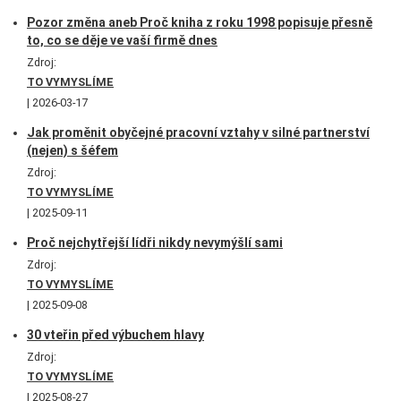
Pozor změna aneb Proč kniha z roku 1998 popisuje přesně
to, co se děje ve vaší firmě dnes
Zdroj:
TO VYMYSLÍME
2026-03-17
Jak proměnit obyčejné pracovní vztahy v silné partnerství
(nejen) s šéfem
Zdroj:
TO VYMYSLÍME
2025-09-11
Proč nejchytřejší lídři nikdy nevymýšlí sami
Zdroj:
TO VYMYSLÍME
2025-09-08
30 vteřin před výbuchem hlavy
Zdroj:
TO VYMYSLÍME
2025-08-27