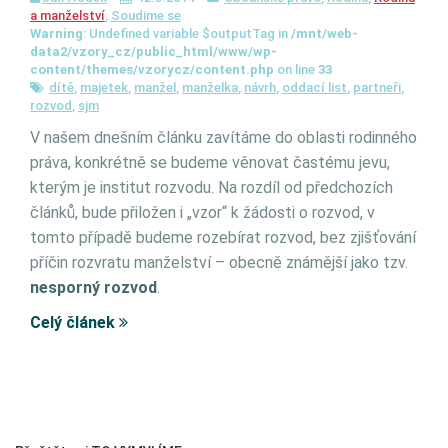
a manželství
,
Soudime se
Warning
: Undefined variable $outputTag in
/mnt/web-
data2/vzory_cz/public_html/www/wp-
content/themes/vzorycz/content.php
on line
33
dítě
,
majetek
,
manžel
,
manželka
,
návrh
,
oddací list
,
partneři
,
rozvod
,
sjm
V našem dnešním článku zavítáme do oblasti rodinného
práva, konkrétně se budeme věnovat častému jevu,
kterým je institut rozvodu. Na rozdíl od předchozích
článků, bude přiložen i „vzor“ k žádosti o rozvod, v
tomto případě budeme rozebírat rozvod, bez zjišťování
příčin rozvratu manželství – obecně známější jako tzv.
nesporný rozvod
.
Celý článek