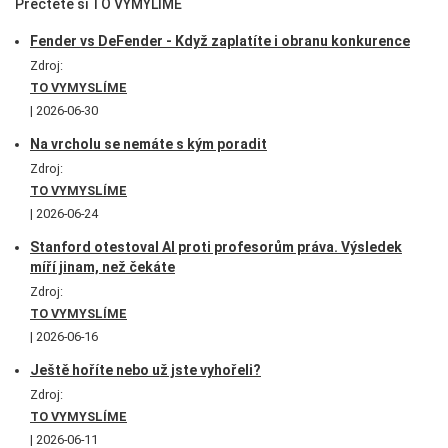
Přečtěte si TO VYMYLÍME
Fender vs DeFender - Když zaplatíte i obranu konkurence
Zdroj:
TO VYMYSLÍME
2026-06-30
Na vrcholu se nemáte s kým poradit
Zdroj:
TO VYMYSLÍME
2026-06-24
Stanford otestoval AI proti profesorům práva. Výsledek
míří jinam, než čekáte
Zdroj:
TO VYMYSLÍME
2026-06-16
Ještě hoříte nebo už jste vyhořeli?
Zdroj:
TO VYMYSLÍME
2026-06-11