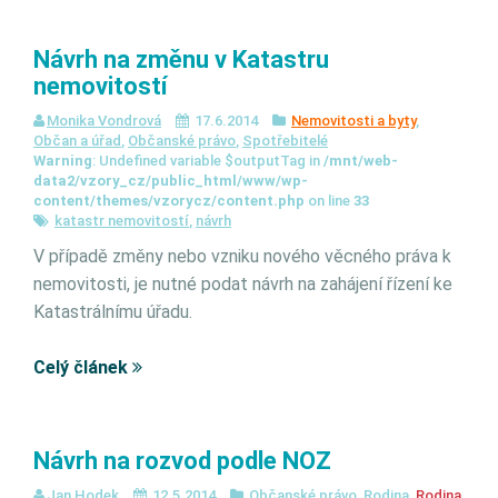
Návrh na změnu v Katastru
nemovitostí
Monika Vondrová
17.6.2014
Nemovitosti a byty
,
Občan a úřad
,
Občanské právo
,
Spotřebitelé
Warning
: Undefined variable $outputTag in
/mnt/web-
data2/vzory_cz/public_html/www/wp-
content/themes/vzorycz/content.php
on line
33
katastr nemovitostí
,
návrh
V případě změny nebo vzniku nového věcného práva k
nemovitosti, je nutné podat návrh na zahájení řízení ke
Katastrálnímu úřadu.
Celý článek
Návrh na rozvod podle NOZ
Jan Hodek
12.5.2014
Občanské právo
,
Rodina
,
Rodina