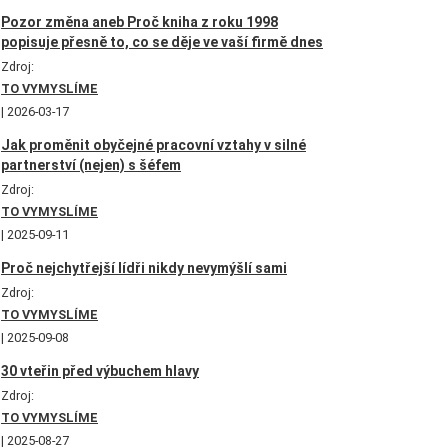
Pozor změna aneb Proč kniha z roku 1998
popisuje přesně to, co se děje ve vaší firmě dnes
Zdroj:
TO VYMYSLÍME
2026-03-17
Jak proměnit obyčejné pracovní vztahy v silné
partnerství (nejen) s šéfem
Zdroj:
TO VYMYSLÍME
2025-09-11
Proč nejchytřejší lídři nikdy nevymýšlí sami
Zdroj:
TO VYMYSLÍME
2025-09-08
30 vteřin před výbuchem hlavy
Zdroj:
TO VYMYSLÍME
2025-08-27