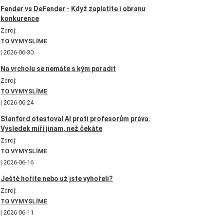
Fender vs DeFender - Když zaplatíte i obranu
konkurence
Zdroj:
TO VYMYSLÍME
2026-06-30
Na vrcholu se nemáte s kým poradit
Zdroj:
TO VYMYSLÍME
2026-06-24
Stanford otestoval AI proti profesorům práva.
Výsledek míří jinam, než čekáte
Zdroj:
TO VYMYSLÍME
2026-06-16
Ještě hoříte nebo už jste vyhořeli?
Zdroj:
TO VYMYSLÍME
2026-06-11