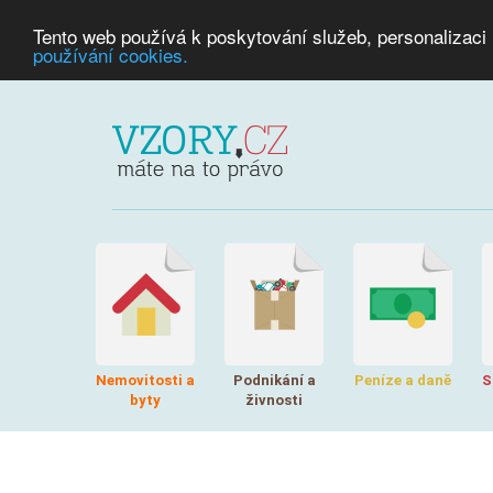
Tento web používá k poskytování služeb, personalizaci
používání cookies.
Nemovitosti a
Podnikání a
Peníze a daně
S
byty
živnosti