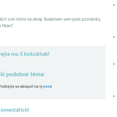
alézt své místo na okraji. Budemem sem psát poznámky,
říkání“.
Dejte mu 5 hvězdiček!
řeší podobné téma:
Podívejte se alespoň na ty
nové
.
komentářích!