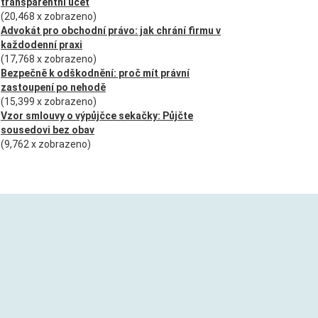
transparentní účet
(20,468 x zobrazeno)
Advokát pro obchodní právo: jak chrání firmu v
každodenní praxi
(17,768 x zobrazeno)
Bezpečně k odškodnění: proč mít právní
zastoupení po nehodě
(15,399 x zobrazeno)
Vzor smlouvy o výpůjčce sekačky: Půjčte
sousedovi bez obav
(9,762 x zobrazeno)