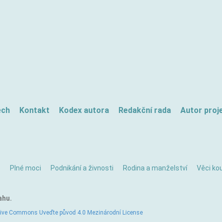
ech
Kontakt
Kodex autora
Redakční rada
Autor proj
ě
Plné moci
Podnikání a živnosti
Rodina a manželství
Věci kou
ahu.
tive Commons Uveďte původ 4.0 Mezinárodní License