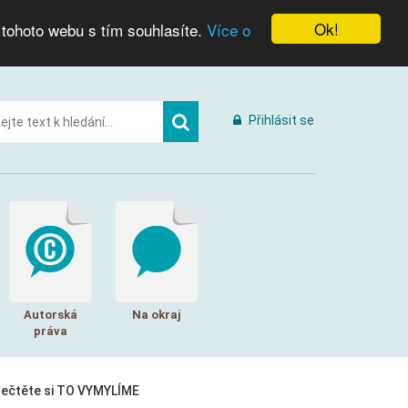
Ok!
 tohoto webu s tím souhlasíte.
Více o
Přihlásit se
Autorská
Na okraj
práva
řečtěte si TO VYMYLÍME