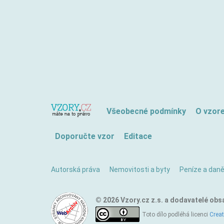
Všeobecné podmínky
O vzor
Doporučte vzor
Editace
Autorská práva
Nemovitosti a byty
Peníze a dan
© 2026 Vzory.cz z.s. a dodavatelé obs
Toto dílo podléhá licenci
Crea