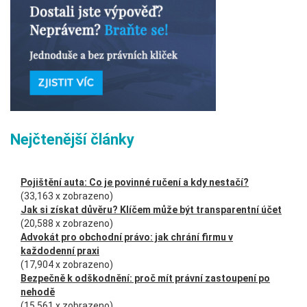
Nejčtenější články
Pojištění auta: Co je povinné ručení a kdy nestačí?
(33,163 x zobrazeno)
Jak si získat důvěru? Klíčem může být transparentní účet
(20,588 x zobrazeno)
Advokát pro obchodní právo: jak chrání firmu v
každodenní praxi
(17,904 x zobrazeno)
Bezpečně k odškodnění: proč mít právní zastoupení po
nehodě
(15,561 x zobrazeno)