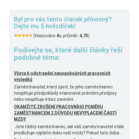
Byl pro vás tento článek přínosný?
Dejte mu 5 hvězdiček!
(hlasováno
4
x, průměr:
4,75
)
Podívejte se, které další články řeší
podobné téma:
Výzva k odstranění neuspokojivých pracovních
výsledků
Zaměstnavatel, který zjistí, že jeho zaměstnanec
nesplňuje předpoklady stanovené právními předpisy
nebo nesplňuje-li bez zavinění...
OKAMŽITÉ ZRUŠENÍ PRACOVNÍHO POMĚRU
ZAMĚSTNANCEM Z DŮVODU NEVYPLACENÍ ČÁSTI
MZDY
Jste řádný zaměstnanec, ale váš zaměstnavatel stále
prodlužuje výplatní dobu vaší mzdy? Pokud tato doba...