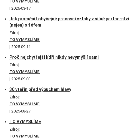
TO VYMYSLÍME
2026-03-17
Jak proměnit obyčejné pracovní vztahy v silné partnerství
(nejen) s šéfem
Zdroj:
TO VYMYSLÍME
2025-09-11
Proč nejchytřejší lídři nikdy nevymýšlí sami
Zdroj:
TO VYMYSLÍME
2025-09-08
30 vteřin před výbuchem hlavy
Zdroj:
TO VYMYSLÍME
2025-08-27
TO VYMYSLÍME
Zdroj:
TO VYMYSLÍME