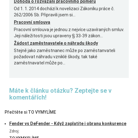
Dohoda o rozvázání pracovního poměru
Od 1. 1. 2014 dochází k novelizaci Zákoníku práce č.
262/2006 Sb. Připravili jsem si...
Pracovní smlouva
Pracovní smlouva je jednou z nejvíce uzavíraných smluv.
Jeji náležitosti jsou upraveny § 33-39 zákon...
Žádost zaměstnavatele o náhradu škody
Stejně jako zaměstnanec může po zaměstanvateli
požadovat náhradu vzniklé škody, tak také
zaměstnavatel může po...
Máte k článku otázku? Zeptejte se v
komentářích!
Přečtěte si TO VYMYLÍME
Fender vs DeFender - Když zaplatíte i obranu konkurence
Zdroj:
TO VYMYSLÍME