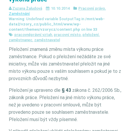
Zuzana Žaludová
10.10.2014
Pracovní právo
,
Zaměstnání
Warning
: Undefined variable $outputTag in
/mnt/web-
data2/vzory_cz/public_html/www/wp-
content/themes/vzorycz/content.php
on line
33
pracovněprávní vztah
,
pracovní místo
,
přeložení
,
zaměstnanec
,
zaměstnavatel
Přeložení znamená změnu místa výkonu práce
zaměstnance. Pokud o přeložení nežádáte ze své
iniciativy, může vás zaměstnavatel přeložit na jiné
místo výkonu pouze s vaším souhlasem a pokud je to z
provozních důvodů nezbytné.
Přeložení je upraveno dle
§ 43
zákona č. 262/2006 Sb.,
zákoník práce. Přeložení na jiné místo výkonu práce,
než je uvedeno v pracovní smlouvě, může být
provedeno pouze se souhlasem zaměstnavatele.
Přeložení musí být vždy písemné.