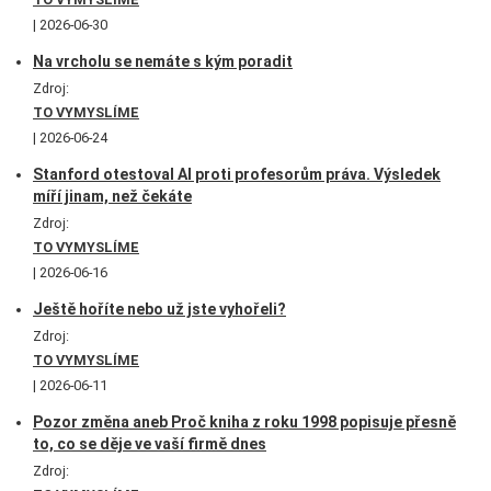
2026-06-30
Na vrcholu se nemáte s kým poradit
Zdroj:
TO VYMYSLÍME
2026-06-24
Stanford otestoval AI proti profesorům práva. Výsledek
míří jinam, než čekáte
Zdroj:
TO VYMYSLÍME
2026-06-16
Ještě hoříte nebo už jste vyhořeli?
Zdroj:
TO VYMYSLÍME
2026-06-11
Pozor změna aneb Proč kniha z roku 1998 popisuje přesně
to, co se děje ve vaší firmě dnes
Zdroj: