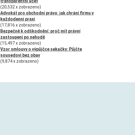
transparentní účet
(20,532 x zobrazeno)
Advokát pro obchodní právo: jak chrání firmu v
každodenní praxi
(17,816 x zobrazeno)
Bezpečně k odškodnění: proč mít právní
zastoupení po nehodě
(15,497 x zobrazeno)
Vzor smlouvy o výpůjčce sekačky: Půjčte
sousedovi bez obav
(9,874 x zobrazeno)