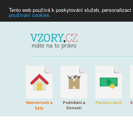
Tento web používá k poskytování služeb, personalizaci
používání cookies.
Nemovitosti a
Podnikání a
Peníze a daně
S
byty
živnosti