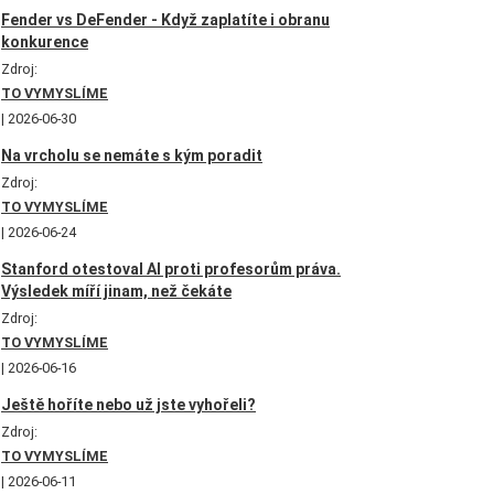
Fender vs DeFender - Když zaplatíte i obranu
konkurence
Zdroj:
TO VYMYSLÍME
2026-06-30
Na vrcholu se nemáte s kým poradit
Zdroj:
TO VYMYSLÍME
2026-06-24
Stanford otestoval AI proti profesorům práva.
Výsledek míří jinam, než čekáte
Zdroj:
TO VYMYSLÍME
2026-06-16
Ještě hoříte nebo už jste vyhořeli?
Zdroj:
TO VYMYSLÍME
2026-06-11