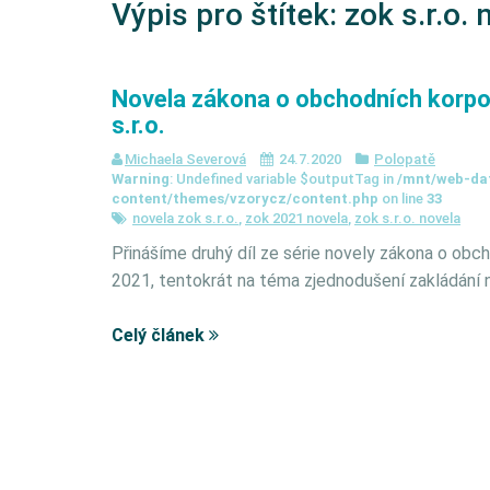
Výpis pro štítek:
zok s.r.o. 
Novela zákona o obchodních korpo
s.r.o.
Michaela Severová
24.7.2020
Polopatě
Warning
: Undefined variable $outputTag in
/mnt/web-da
content/themes/vzorycz/content.php
on line
33
novela zok s.r.o.
,
zok 2021 novela
,
zok s.r.o. novela
Přinášíme druhý díl ze série novely zákona o obc
2021, tentokrát na téma zjednodušení zakládání
Celý článek