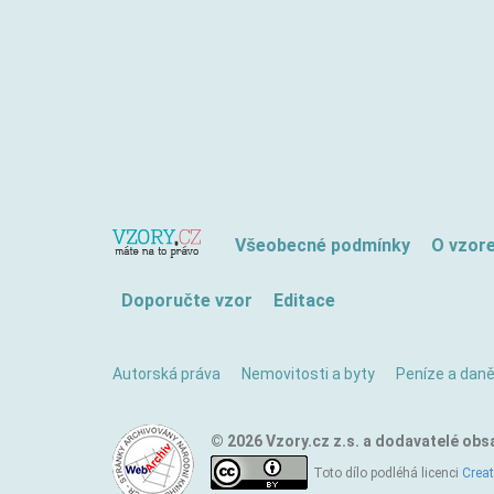
Všeobecné podmínky
O vzor
Doporučte vzor
Editace
Autorská práva
Nemovitosti a byty
Peníze a dan
© 2026 Vzory.cz z.s. a dodavatelé obs
Toto dílo podléhá licenci
Crea