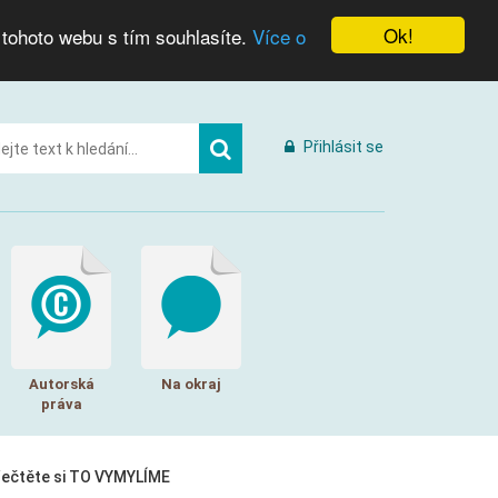
Ok!
 tohoto webu s tím souhlasíte.
Více o
Přihlásit se
Autorská
Na okraj
práva
řečtěte si TO VYMYLÍME