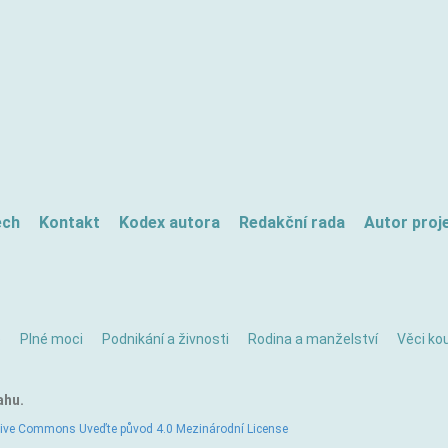
ech
Kontakt
Kodex autora
Redakční rada
Autor proj
ě
Plné moci
Podnikání a živnosti
Rodina a manželství
Věci kou
ahu.
tive Commons Uveďte původ 4.0 Mezinárodní License