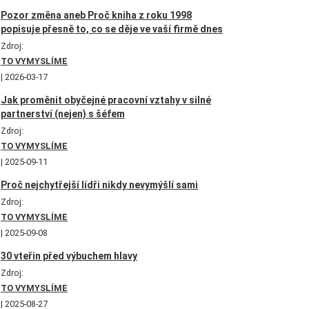
Pozor změna aneb Proč kniha z roku 1998
popisuje přesně to, co se děje ve vaší firmě dnes
Zdroj:
TO VYMYSLÍME
2026-03-17
Jak proměnit obyčejné pracovní vztahy v silné
partnerství (nejen) s šéfem
Zdroj:
TO VYMYSLÍME
2025-09-11
Proč nejchytřejší lídři nikdy nevymýšlí sami
Zdroj:
TO VYMYSLÍME
2025-09-08
30 vteřin před výbuchem hlavy
Zdroj:
TO VYMYSLÍME
2025-08-27