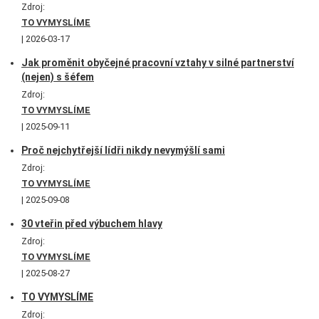
Zdroj:
TO VYMYSLÍME
2026-03-17
Jak proměnit obyčejné pracovní vztahy v silné partnerství
(nejen) s šéfem
Zdroj:
TO VYMYSLÍME
2025-09-11
Proč nejchytřejší lídři nikdy nevymýšlí sami
Zdroj:
TO VYMYSLÍME
2025-09-08
30 vteřin před výbuchem hlavy
Zdroj:
TO VYMYSLÍME
2025-08-27
TO VYMYSLÍME
Zdroj: