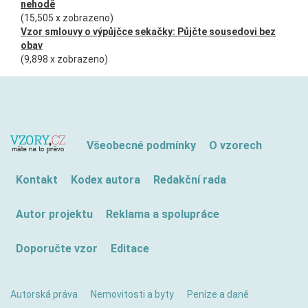
nehodě
(15,505 x zobrazeno)
Vzor smlouvy o výpůjčce sekačky: Půjčte sousedovi bez
obav
(9,898 x zobrazeno)
Všeobecné podmínky
O vzorech
Kontakt
Kodex autora
Redakční rada
Autor projektu
Reklama a spolupráce
Doporučte vzor
Editace
Autorská práva
Nemovitosti a byty
Peníze a daně