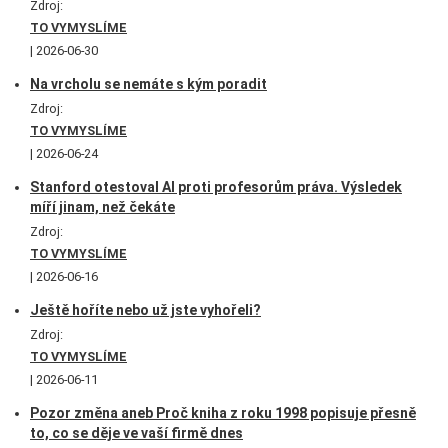
Zdroj:
TO VYMYSLÍME
2026-06-30
Na vrcholu se nemáte s kým poradit
Zdroj:
TO VYMYSLÍME
2026-06-24
Stanford otestoval AI proti profesorům práva. Výsledek
míří jinam, než čekáte
Zdroj:
TO VYMYSLÍME
2026-06-16
Ještě hoříte nebo už jste vyhořeli?
Zdroj:
TO VYMYSLÍME
2026-06-11
Pozor změna aneb Proč kniha z roku 1998 popisuje přesně
to, co se děje ve vaší firmě dnes