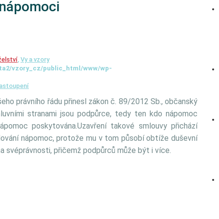
 nápomoci
elství
,
Vy a vzory
ta2/vzory_cz/public_html/www/wp-
astoupení
šeho právního řádu přinesl zákon č. 89/2012 Sb., občanský
mluvními stranami jsou podpůrce, tedy ten kdo nápomoc
nápomoc poskytována.Uzavření takové smlouvy přichází
hodování nápomoc, protože mu v tom působí obtíže duševní
 svéprávnosti, přičemž podpůrců může být i více.