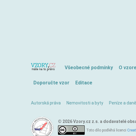
Všeobecné podmínky
O vzor
Doporučte vzor
Editace
Autorská práva
Nemovitosti a byty
Peníze a dan
© 2026 Vzory.cz z.s. a dodavatelé obs
Toto dílo podléhá licenci
Crea