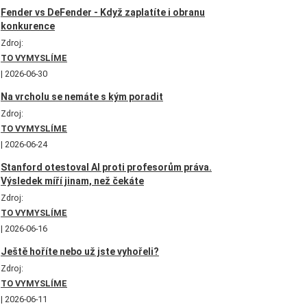
Fender vs DeFender - Když zaplatíte i obranu
konkurence
Zdroj:
TO VYMYSLÍME
2026-06-30
Na vrcholu se nemáte s kým poradit
Zdroj:
TO VYMYSLÍME
2026-06-24
Stanford otestoval AI proti profesorům práva.
Výsledek míří jinam, než čekáte
Zdroj:
TO VYMYSLÍME
2026-06-16
Ještě hoříte nebo už jste vyhořeli?
Zdroj:
TO VYMYSLÍME
2026-06-11