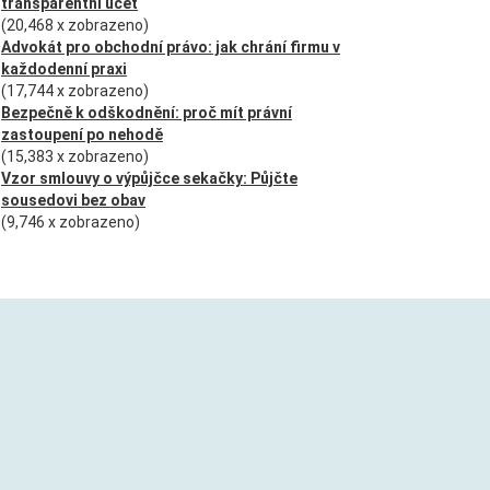
transparentní účet
(20,468 x zobrazeno)
Advokát pro obchodní právo: jak chrání firmu v
každodenní praxi
(17,744 x zobrazeno)
Bezpečně k odškodnění: proč mít právní
zastoupení po nehodě
(15,383 x zobrazeno)
Vzor smlouvy o výpůjčce sekačky: Půjčte
sousedovi bez obav
(9,746 x zobrazeno)