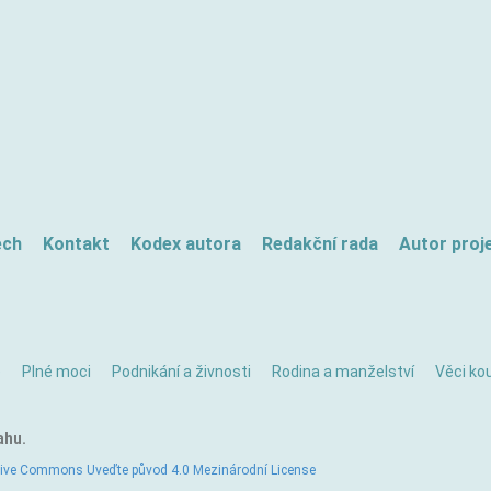
ech
Kontakt
Kodex autora
Redakční rada
Autor proj
ě
Plné moci
Podnikání a živnosti
Rodina a manželství
Věci kou
ahu.
tive Commons Uveďte původ 4.0 Mezinárodní License