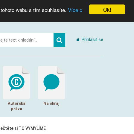
Ok!
 tohoto webu s tím souhlasíte.
Více o
Přihlásit se
Autorská
Na okraj
práva
řečtěte si TO VYMYLÍME