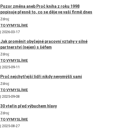
Pozor změna aneb Proč kniha z roku 1998
popisuje přesně to, co se děje ve vaší firmě dnes
Zdroj:
TO VYMYSLÍME
2026-03-17
Jak proměnit obyčejné pracovní vztahy v silné
partnerství (nejen) s šéfem
Zdroj:
TO VYMYSLÍME
2025-09-11
Proč nejchytřejší lídři nikdy nevymýšlí sami
Zdroj:
TO VYMYSLÍME
2025-09-08
30 vteřin před výbuchem hlavy
Zdroj:
TO VYMYSLÍME
2025-08-27