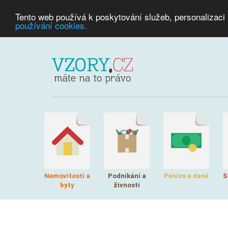
Tento web používá k poskytování služeb, personalizaci
používání cookies.
Nemovitosti a
Podnikání a
Peníze a daně
S
byty
živnosti