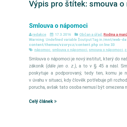
Výpis pro štítek:
smouva o
Smlouva o nápomoci
redakce
17.3.2016
Občan a úřad
,
Rodina a manž
Warning
: Undefined variable $outputTag in
/mnt/web-da
content/themes/vzorycz/content.php
on line
33
nápomoc
,
smlouva o nápomoci
,
smouva o nápomoci
,
z
Smlouva o nápomoci je nový institut, který do na
zákoník (
dále jen o. z.)
, a to v § 45 a násl. S
poskytuje a podporovaný, tedy ten, komu je 
v úvahu v situaci, kdy člověk potřebuje při roz
porucha, avšak tato osoba nemusí být omezena na
Celý článek