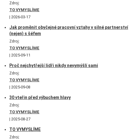
Zdroj:
TO VYMYSLÍME
2026-03-17
Jak proměnit obyčejné pracovní vztahy v silné partnerství
(nejen) s šéfem
Zdroj:
TO VYMYSLÍME
2025-09-11
Proč nejchytřejší lídři nikdy nevymýšlí sami
Zdroj:
TO VYMYSLÍME
2025-09-08
30 vteřin před výbuchem hlavy
Zdroj:
TO VYMYSLÍME
2025-08-27
TO VYMYSLÍME
Zdroj: