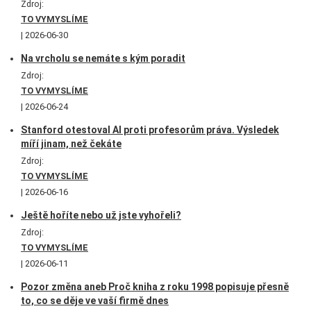
Zdroj:
TO VYMYSLÍME
2026-06-30
Na vrcholu se nemáte s kým poradit
Zdroj:
TO VYMYSLÍME
2026-06-24
Stanford otestoval AI proti profesorům práva. Výsledek
míří jinam, než čekáte
Zdroj:
TO VYMYSLÍME
2026-06-16
Ještě hoříte nebo už jste vyhořeli?
Zdroj:
TO VYMYSLÍME
2026-06-11
Pozor změna aneb Proč kniha z roku 1998 popisuje přesně
to, co se děje ve vaší firmě dnes