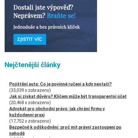
Nejčtenější články
Pojištění auta: Co je povinné ručení a kdy nestačí?
(33,039 x zobrazeno)
Jak si získat důvěru? Klíčem může být transparentní účet
(20,468 x zobrazeno)
Advokát pro obchodní právo: jak chrání firmu v
každodenní praxi
(17,752 x zobrazeno)
Bezpečně k odškodnění: proč mít právní zastoupení po
nehodě