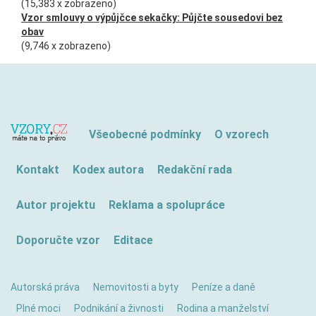
(15,383 x zobrazeno)
Vzor smlouvy o výpůjčce sekačky: Půjčte sousedovi bez
obav
(9,746 x zobrazeno)
Všeobecné podmínky
O vzorech
Kontakt
Kodex autora
Redakční rada
Autor projektu
Reklama a spolupráce
Doporučte vzor
Editace
Autorská práva
Nemovitosti a byty
Peníze a daně
Plné moci
Podnikání a živnosti
Rodina a manželství