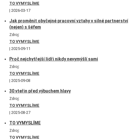
TO VYMYSLÍME
2026-03-17
Jak proměnit obyčejné pracovní vztahy v silné partnerství
(nejen) s šéfem
Zdroj:
TO VYMYSLÍME
2025-09-11
Proč nejchytřejší lídři nikdy nevymýšlí sami
Zdroj:
TO VYMYSLÍME
2025-09-08
30 vteřin před výbuchem hlavy
Zdroj:
TO VYMYSLÍME
2025-08-27
TO VYMYSLÍME
Zdroj:
TO VYMYSLÍME