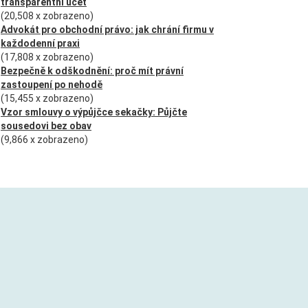
transparentní účet
(20,508 x zobrazeno)
Advokát pro obchodní právo: jak chrání firmu v
každodenní praxi
(17,808 x zobrazeno)
Bezpečně k odškodnění: proč mít právní
zastoupení po nehodě
(15,455 x zobrazeno)
Vzor smlouvy o výpůjčce sekačky: Půjčte
sousedovi bez obav
(9,866 x zobrazeno)