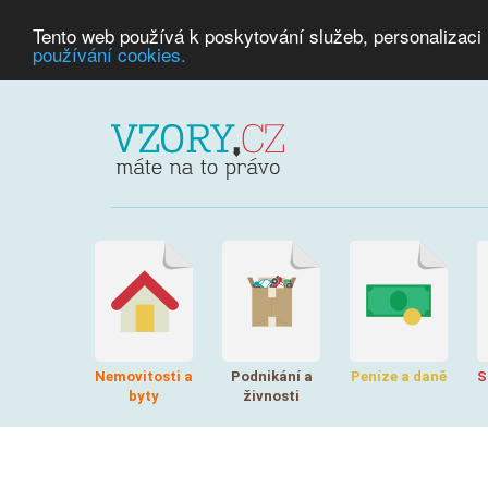
Tento web používá k poskytování služeb, personalizaci
používání cookies.
Nemovitosti a
Podnikání a
Peníze a daně
S
byty
živnosti