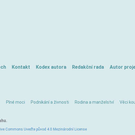
ech
Kontakt
Kodex autora
Redakční rada
Autor proj
ě
Plné moci
Podnikání a živnosti
Rodina a manželství
Věci kou
ahu.
tive Commons Uveďte původ 4.0 Mezinárodní License