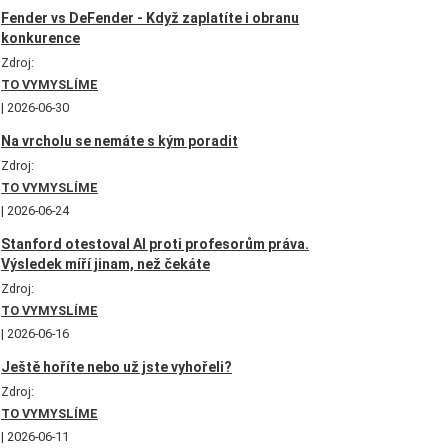
Fender vs DeFender - Když zaplatíte i obranu
konkurence
Zdroj:
TO VYMYSLÍME
2026-06-30
Na vrcholu se nemáte s kým poradit
Zdroj:
TO VYMYSLÍME
2026-06-24
Stanford otestoval AI proti profesorům práva.
Výsledek míří jinam, než čekáte
Zdroj:
TO VYMYSLÍME
2026-06-16
Ještě hoříte nebo už jste vyhořeli?
Zdroj:
TO VYMYSLÍME
2026-06-11