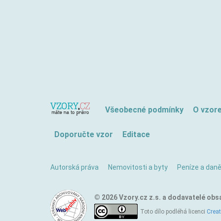
Všeobecné podmínky
O vzor
Doporučte vzor
Editace
Autorská práva
Nemovitosti a byty
Peníze a dan
© 2026 Vzory.cz z.s. a dodavatelé obs
Toto dílo podléhá licenci
Crea