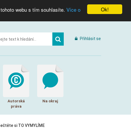
Ok!
 tohoto webu s tím souhlasíte.
Více o
Přihlásit se
Autorská
Na okraj
práva
řečtěte si TO VYMYLÍME