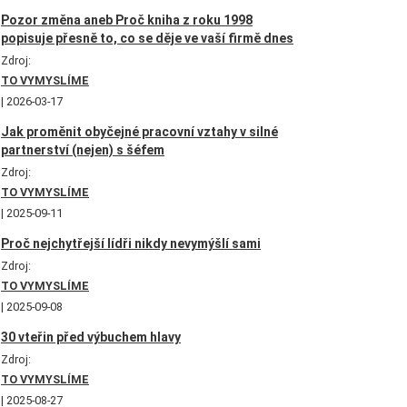
Pozor změna aneb Proč kniha z roku 1998
popisuje přesně to, co se děje ve vaší firmě dnes
Zdroj:
TO VYMYSLÍME
2026-03-17
Jak proměnit obyčejné pracovní vztahy v silné
partnerství (nejen) s šéfem
Zdroj:
TO VYMYSLÍME
2025-09-11
Proč nejchytřejší lídři nikdy nevymýšlí sami
Zdroj:
TO VYMYSLÍME
2025-09-08
30 vteřin před výbuchem hlavy
Zdroj:
TO VYMYSLÍME
2025-08-27