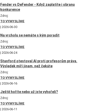
Fender vs DeFender - Když zaplatíte i obranu
konkurence
Zdroj:
TO VYMYSLÍME
2026-06-30
Na vrcholu se nemáte s kým poradit
Zdroj:
TO VYMYSLÍME
2026-06-24
Stanford otestoval AI proti profesorům práva.
Výsledek míří jinam, než čekáte
Zdroj:
TO VYMYSLÍME
2026-06-16
Ještě hoříte nebo už jste vyhořeli?
Zdroj:
TO VYMYSLÍME
2026-06-11