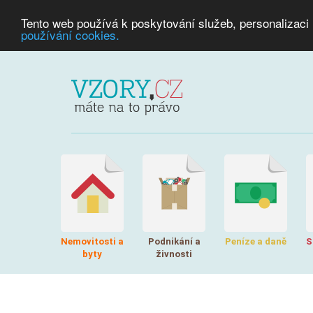
Tento web používá k poskytování služeb, personalizaci
používání cookies.
Nemovitosti a
Podnikání a
Peníze a daně
S
byty
živnosti