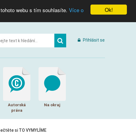
Ok!
 tohoto webu s tím souhlasíte.
Více o
Přihlásit se
Autorská
Na okraj
práva
řečtěte si TO VYMYLÍME