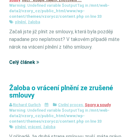
Warning
: Undefined variable $outputTag in
/mnt/web-
data2/vzory_cz/public_html/www/wp-
content/themes/vzorycz/content.php
on line
33
plnění
,
žaloba
Začali jste již plnit ze smlouvy, která byla později
napadane pro neplatnost? V takovém případě máte
nárok na vrácení plnění z tého smlouvy.
Celý článek
Žaloba o vrácení plnění ze zrušené
smlouvy
Richard Gurlich
Civilní proces
,
Spory a soudy
Warning
: Undefined variable $outputTag in
/mnt/web-
data2/vzory_cz/public_html/www/wp-
content/themes/vzorycz/content.php
on line
33
plnění
,
vrácení
,
žaloba
V případě, že druhá strana smlouvu zruší, máte právo