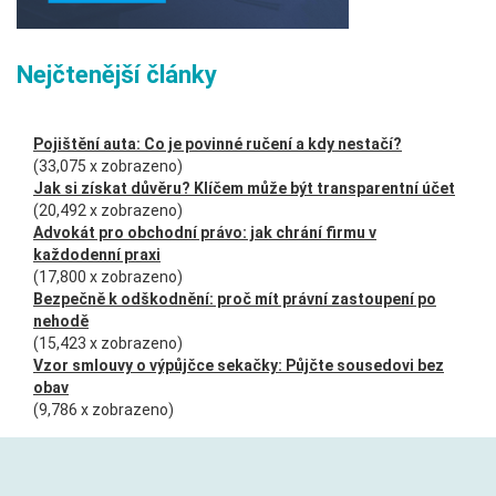
Nejčtenější články
Pojištění auta: Co je povinné ručení a kdy nestačí?
(33,075 x zobrazeno)
Jak si získat důvěru? Klíčem může být transparentní účet
(20,492 x zobrazeno)
Advokát pro obchodní právo: jak chrání firmu v
každodenní praxi
(17,800 x zobrazeno)
Bezpečně k odškodnění: proč mít právní zastoupení po
nehodě
(15,423 x zobrazeno)
Vzor smlouvy o výpůjčce sekačky: Půjčte sousedovi bez
obav
(9,786 x zobrazeno)