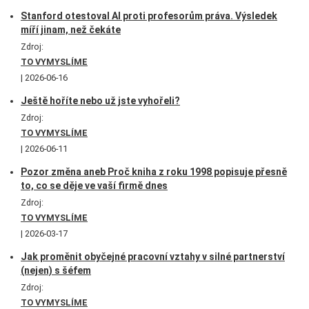
Stanford otestoval AI proti profesorům práva. Výsledek
míří jinam, než čekáte
Zdroj:
TO VYMYSLÍME
2026-06-16
Ještě hoříte nebo už jste vyhořeli?
Zdroj:
TO VYMYSLÍME
2026-06-11
Pozor změna aneb Proč kniha z roku 1998 popisuje přesně
to, co se děje ve vaší firmě dnes
Zdroj:
TO VYMYSLÍME
2026-03-17
Jak proměnit obyčejné pracovní vztahy v silné partnerství
(nejen) s šéfem
Zdroj:
TO VYMYSLÍME