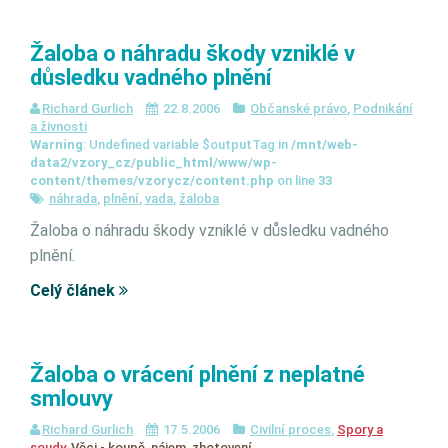
Žaloba o náhradu škody vzniklé v
důsledku vadného plnění
Richard Gurlich
22.8.2006
Občanské právo
,
Podnikání
a živnosti
Warning
: Undefined variable $outputTag in
/mnt/web-
data2/vzory_cz/public_html/www/wp-
content/themes/vzorycz/content.php
on line
33
náhrada
,
plnění
,
vada
,
žaloba
Žaloba o náhradu škody vzniklé v důsledku vadného
plnění.
Celý článek
Žaloba o vrácení plnění z neplatné
smlouvy
Richard Gurlich
17.5.2006
Civilní proces
,
Spory a
soudy
,
Věci - koupě, nájem, zhotovení ...