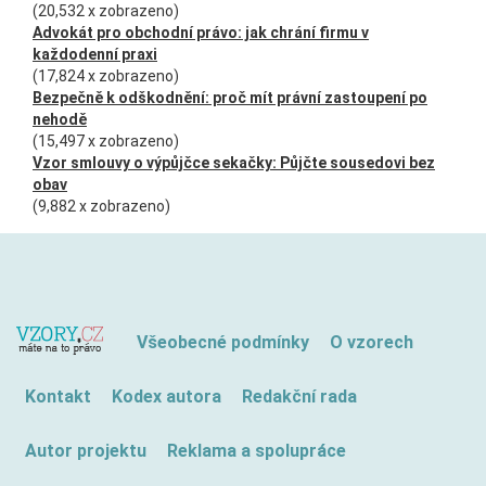
(20,532 x zobrazeno)
Advokát pro obchodní právo: jak chrání firmu v
každodenní praxi
(17,824 x zobrazeno)
Bezpečně k odškodnění: proč mít právní zastoupení po
nehodě
(15,497 x zobrazeno)
Vzor smlouvy o výpůjčce sekačky: Půjčte sousedovi bez
obav
(9,882 x zobrazeno)
Všeobecné podmínky
O vzorech
Kontakt
Kodex autora
Redakční rada
Autor projektu
Reklama a spolupráce