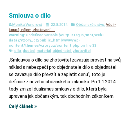
Smlouva o dílo
Monika Vondrová
22.8.2014
Občanské právo
,
Věci -
koupě, nájem, zhotovení ...
Warning
: Undefined variable $outputTag in
/mnt/web-
data2/vzory_cz/public_html/www/wp-
content/themes/vzorycz/content.php
on line
33
dílo
,
dodání
,
materiál
,
objednatel
,
zhotovitel
„Smlouvou o dílo se zhotovitel zavazuje provést na svůj
náklad a nebezpečí pro objednatele dílo a objednatel
se zavazuje dílo převzít a zaplatit cenu“, toto je
definice z nového občanského zákoníku. Po 1.1.2014
tedy zmizel dualismus smlouvy o dílo, která byla
upravena jak občanským, tak obchodním zákoníkem.
Celý článek