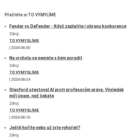
Přečtěte si TO VYMYLÍME
Fender vs DeFender - Když zaplatíte i obranu konkurence
Zdroj:
TO VYMYSLÍME
2026-06-30
Na vrcholu se nemáte s kým poradit
Zdroj:
TO VYMYSLÍME
2026-06-24
Stanford otestoval AI proti profesorům práva. Výsledek
míří jinam, než čekáte
Zdroj:
TO VYMYSLÍME
2026-06-16
Ještě hoříte nebo už jste vyhořeli?
Zdroj: