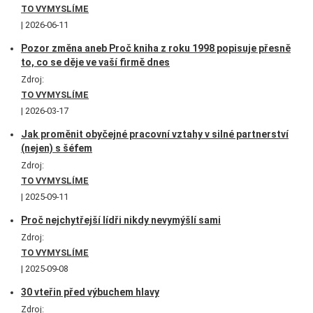
TO VYMYSLÍME
2026-06-11
Pozor změna aneb Proč kniha z roku 1998 popisuje přesně
to, co se děje ve vaší firmě dnes
Zdroj:
TO VYMYSLÍME
2026-03-17
Jak proměnit obyčejné pracovní vztahy v silné partnerství
(nejen) s šéfem
Zdroj:
TO VYMYSLÍME
2025-09-11
Proč nejchytřejší lídři nikdy nevymýšlí sami
Zdroj:
TO VYMYSLÍME
2025-09-08
30 vteřin před výbuchem hlavy
Zdroj: