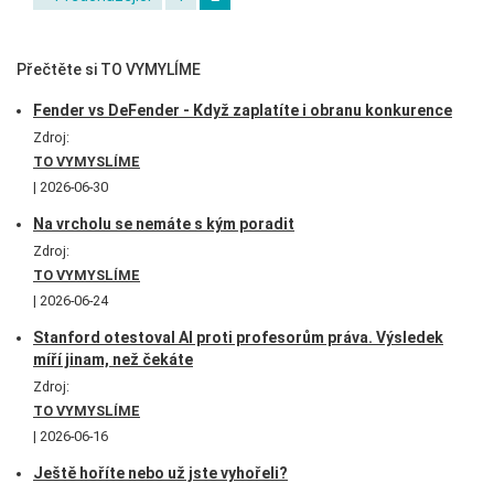
Přečtěte si TO VYMYLÍME
Fender vs DeFender - Když zaplatíte i obranu konkurence
Zdroj:
TO VYMYSLÍME
2026-06-30
Na vrcholu se nemáte s kým poradit
Zdroj:
TO VYMYSLÍME
2026-06-24
Stanford otestoval AI proti profesorům práva. Výsledek
míří jinam, než čekáte
Zdroj:
TO VYMYSLÍME
2026-06-16
Ještě hoříte nebo už jste vyhořeli?