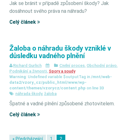
Jak se bránit v případě způsobení škody? Jak
dosáhnout svého práva na náhradu?
Celý článek
Žaloba o náhradu škody vzniklé v
důsledku vadného plnění
Richard Gurlich
Civilní proces
,
Obchodní právo
,
Podnikání a živnosti
,
Spory a soudy
Warning
: Undefined variable $outputTag in
/mnt/web-
data2/vzory_cz/public_html/www/wp-
content/themes/vzorycz/content.php
on line
33
náhrada škody
,
žaloba
Špatné a vadné plnění způsobené zhotovitelem.
Celý článek
« Předcházející
1
2