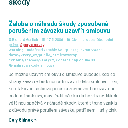
škody
Žaloba o náhradu škody způsobené
porušením závazku uzavřít smlouvu
Richard Gurlich
17.5.2006
Civilní proces
,
Obchodní
právo
,
Spory a soudy
Warning
: Undefined variable $outputTag in
/mnt/web-
data2/vzory_cz/public_html/www/wp-
content/themes/vzorycz/content.php
on line
33
náhrada škody
,
smlouva
Je možné uzavřít smlouvu o smlouvě budoucí, kde se
strany zaváží v budoucnosti uzavřít další smlouvu. Ten,
kdo takovou smlouvu poruší a znemožní tím uzavření
budoucí smlouvy, musí čelit nároku druhé strany. Nárok
většinou spočívá v náhradě škody, která straně vznikla
z důvodu právě porušení závazku, patří sem i ušlý zisk.
Celý článek