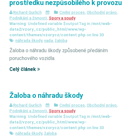
prostředku nezpůsobilého k provozu
Richard Gurlich
Civilní proces
,
Obchodní právo
,
Podnikání a živnosti
,
Spory a soudy
Warning
: Undefined variable $outputTag in
/mnt/web-
data2/vzory_cz/public_html/www/wp-
content/themes/vzorycz/content.php
on line
33
náhrada škody
,
vada
,
žaloba
Žaloba o náhradu škody způsobené předáním
poruchového vozidla.
Celý článek
Žaloba o náhradu škody
Richard Gurlich
Civilní proces
,
Obchodní právo
,
Podnikání a živnosti
,
Spory a soudy
Warning
: Undefined variable $outputTag in
/mnt/web-
data2/vzory_cz/public_html/www/wp-
content/themes/vzorycz/content.php
on line
33
náhrada škody
,
žaloba