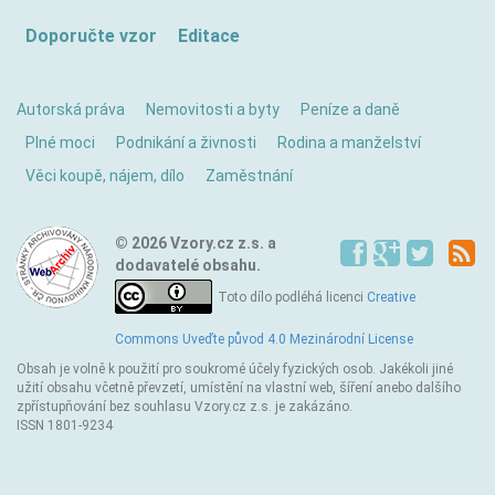
Doporučte vzor
Editace
Autorská práva
Nemovitosti a byty
Peníze a daně
Plné moci
Podnikání a živnosti
Rodina a manželství
Věci koupě, nájem, dílo
Zaměstnání
© 2026 Vzory.cz z.s. a
dodavatelé obsahu.
Toto dílo podléhá licenci
Creative
Commons Uveďte původ 4.0 Mezinárodní License
Obsah je volně k použití pro soukromé účely fyzických osob. Jakékoli jiné
užití obsahu včetně převzetí, umístění na vlastní web, šíření anebo dalšího
zpřístupňování bez souhlasu Vzory.cz z.s. je zakázáno.
ISSN 1801-9234