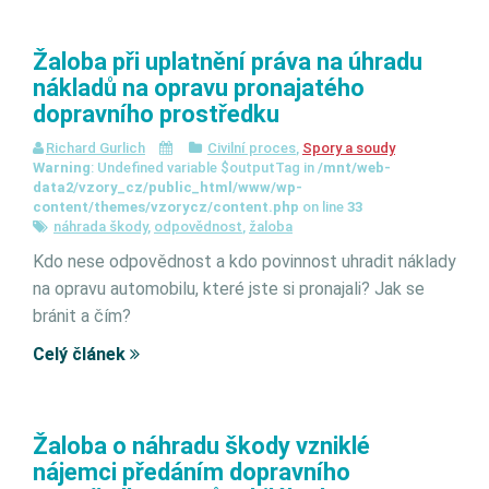
Žaloba při uplatnění práva na úhradu
nákladů na opravu pronajatého
dopravního prostředku
Richard Gurlich
Civilní proces
,
Spory a soudy
Warning
: Undefined variable $outputTag in
/mnt/web-
data2/vzory_cz/public_html/www/wp-
content/themes/vzorycz/content.php
on line
33
náhrada škody
,
odpovědnost
,
žaloba
Kdo nese odpovědnost a kdo povinnost uhradit náklady
na opravu automobilu, které jste si pronajali? Jak se
bránit a čím?
Celý článek
Žaloba o náhradu škody vzniklé
nájemci předáním dopravního