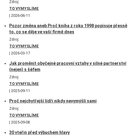
Zdroj:
TO VYMYSLÍME
2026-06-11
Pozor změna aneb Proč kniha z roku 1998 popisuje přesně
to, co se děje ve vaší firmě dnes
Zdroj:
TO VYMYSLÍME
2026-03-17
Jak proměnit obyčejné pracovní vztahy v silné partnerství
(nejen) s šéfem
Zdroj:
TO VYMYSLÍME
2025-09-11
Proč nejchytřejší lídři nikdy nevymýšlí sami
Zdroj:
TO VYMYSLÍME
2025-09-08
30 vteřin před výbuchem hlavy