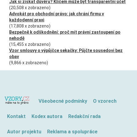
Jak si získat důvěru? Klíčem může být transparentní účet
(20,508 x zobrazeno)
Advokát pro obchodní právo: jak chrání firmu v
každodenní praxi
(17,808 x zobrazeno)
Bezpečně k odškodnění: proč mít právní zastoupení po
nehodě
(15,455 x zobrazeno)
Vzor smlouvy o výpůjčce sekačky: Půjčte sousedovi bez
obav
(9,866 x zobrazeno)
Všeobecné podmínky
O vzorech
Kontakt
Kodex autora
Redakční rada
Autor projektu
Reklama a spolupráce