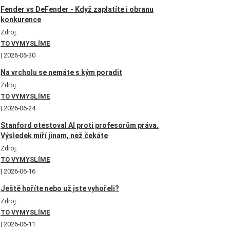
Fender vs DeFender - Když zaplatíte i obranu
konkurence
Zdroj:
TO VYMYSLÍME
2026-06-30
Na vrcholu se nemáte s kým poradit
Zdroj:
TO VYMYSLÍME
2026-06-24
Stanford otestoval AI proti profesorům práva.
Výsledek míří jinam, než čekáte
Zdroj:
TO VYMYSLÍME
2026-06-16
Ještě hoříte nebo už jste vyhořeli?
Zdroj:
TO VYMYSLÍME
2026-06-11