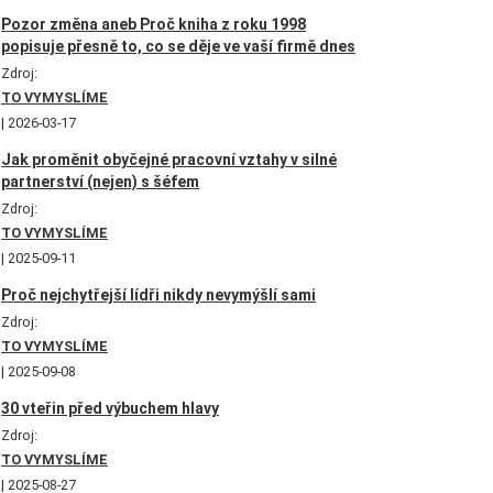
Pozor změna aneb Proč kniha z roku 1998
popisuje přesně to, co se děje ve vaší firmě dnes
Zdroj:
TO VYMYSLÍME
2026-03-17
Jak proměnit obyčejné pracovní vztahy v silné
partnerství (nejen) s šéfem
Zdroj:
TO VYMYSLÍME
2025-09-11
Proč nejchytřejší lídři nikdy nevymýšlí sami
Zdroj:
TO VYMYSLÍME
2025-09-08
30 vteřin před výbuchem hlavy
Zdroj:
TO VYMYSLÍME
2025-08-27