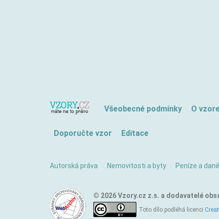
Všeobecné podmínky
O vzor
Doporučte vzor
Editace
Autorská práva
Nemovitosti a byty
Peníze a dan
© 2026 Vzory.cz z.s. a dodavatelé obs
Toto dílo podléhá licenci
Crea