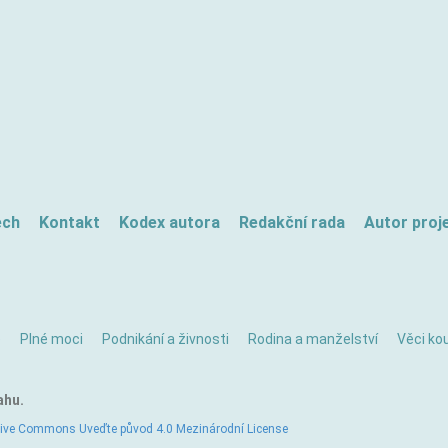
ech
Kontakt
Kodex autora
Redakční rada
Autor proj
ě
Plné moci
Podnikání a živnosti
Rodina a manželství
Věci kou
ahu.
tive Commons Uveďte původ 4.0 Mezinárodní License