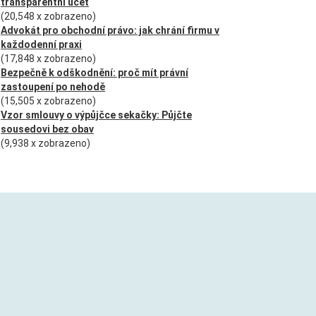
transparentní účet
(20,548 x zobrazeno)
Advokát pro obchodní právo: jak chrání firmu v
každodenní praxi
(17,848 x zobrazeno)
Bezpečně k odškodnění: proč mít právní
zastoupení po nehodě
(15,505 x zobrazeno)
Vzor smlouvy o výpůjčce sekačky: Půjčte
sousedovi bez obav
(9,938 x zobrazeno)