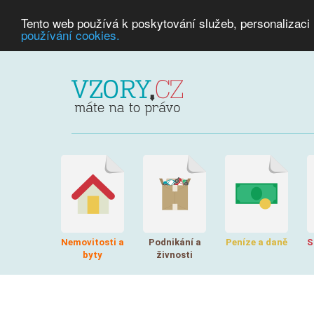
Tento web používá k poskytování služeb, personalizaci
používání cookies.
Nemovitosti a
Podnikání a
Peníze a daně
S
byty
živnosti