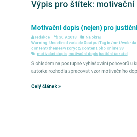
Výpis pro štítek:
motivační 
Motivační dopis (nejen) pro justičn
redakce
30.9.2018
Na okraj
Warning
: Undefined variable $outputTag in
/mnt/web-da
content/themes/vzorycz/content.php
on line
33
motivační dopis
,
motivační dopis justiční čekatel
S ohledem na postupné vyhlašování pohovorů u kr
autorka rozhodla zpracovat vzor motivačního dop
Celý článek