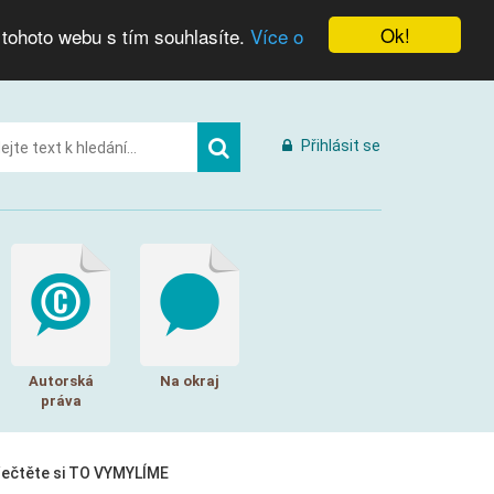
Ok!
 tohoto webu s tím souhlasíte.
Více o
Přihlásit se
Autorská
Na okraj
práva
řečtěte si TO VYMYLÍME