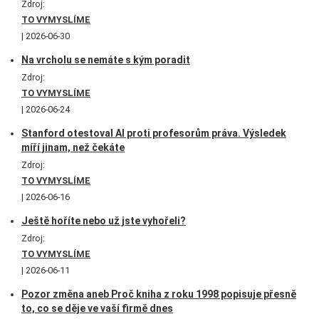
Zdroj:
TO VYMYSLÍME
2026-06-30
Na vrcholu se nemáte s kým poradit
Zdroj:
TO VYMYSLÍME
2026-06-24
Stanford otestoval AI proti profesorům práva. Výsledek
míří jinam, než čekáte
Zdroj:
TO VYMYSLÍME
2026-06-16
Ještě hoříte nebo už jste vyhořeli?
Zdroj:
TO VYMYSLÍME
2026-06-11
Pozor změna aneb Proč kniha z roku 1998 popisuje přesně
to, co se děje ve vaší firmě dnes