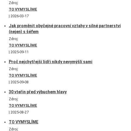
Zdroj:
TO VYMYSLÍME
2026-03-17
Jak proměnit obyčejné pracovní vztahy v silné partnerství
(nejen) s šéfem
Zdroj:
TO VYMYSLÍME
2025-09-11
Proč nejchytřejší lídři nikdy nevymýšlí sami
Zdroj:
TO VYMYSLÍME
2025-09-08
30 vteřin před výbuchem hlavy
Zdroj:
TO VYMYSLÍME
2025-08-27
TO VYMYSLÍME
Zdroj: