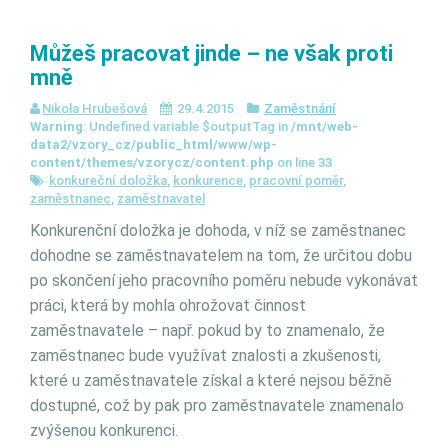
Můžeš pracovat jinde – ne však proti
mně
Nikola Hrubešová
29.4.2015
Zaměstnání
Warning
: Undefined variable $outputTag in
/mnt/web-
data2/vzory_cz/public_html/www/wp-
content/themes/vzorycz/content.php
on line
33
konkureční doložka
,
konkurence
,
pracovní poměr
,
zaměstnanec
,
zaměstnavatel
Konkurenční doložka je dohoda, v níž se zaměstnanec
dohodne se zaměstnavatelem na tom, že určitou dobu
po skončení jeho pracovního poměru nebude vykonávat
práci, která by mohla ohrožovat činnost
zaměstnavatele – např. pokud by to znamenalo, že
zaměstnanec bude využívat znalosti a zkušenosti,
které u zaměstnavatele získal a které nejsou běžně
dostupné, což by pak pro zaměstnavatele znamenalo
zvýšenou konkurenci.