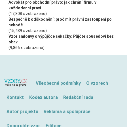
Advokát pro obchodní právo: jak chrání firmu v
každodenní praxi
(17,808 x zobrazeno)
Bezpečně k odškodnění: proč mít právní zastoupení po
nehodě
(15,439 x zobrazeno)
Vzor smlouvy o výpůjčce sekačky: Půjčte sousedovi bez
obav
(9,866 x zobrazeno)
Všeobecné podmínky
O vzorech
Kontakt
Kodex autora
Redakční rada
Autor projektu
Reklama a spolupráce
Doporučte vzor
Editace