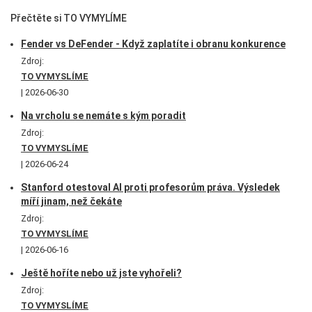
Přečtěte si TO VYMYLÍME
Fender vs DeFender - Když zaplatíte i obranu konkurence
Zdroj:
TO VYMYSLÍME
2026-06-30
Na vrcholu se nemáte s kým poradit
Zdroj:
TO VYMYSLÍME
2026-06-24
Stanford otestoval AI proti profesorům práva. Výsledek
míří jinam, než čekáte
Zdroj:
TO VYMYSLÍME
2026-06-16
Ještě hoříte nebo už jste vyhořeli?
Zdroj:
TO VYMYSLÍME