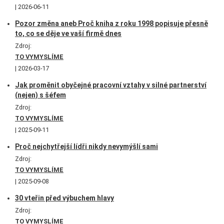
2026-06-11
Pozor změna aneb Proč kniha z roku 1998 popisuje přesně
to, co se děje ve vaší firmě dnes
Zdroj:
TO VYMYSLÍME
2026-03-17
Jak proměnit obyčejné pracovní vztahy v silné partnerství
(nejen) s šéfem
Zdroj:
TO VYMYSLÍME
2025-09-11
Proč nejchytřejší lídři nikdy nevymýšlí sami
Zdroj:
TO VYMYSLÍME
2025-09-08
30 vteřin před výbuchem hlavy
Zdroj:
TO VYMYSLÍME