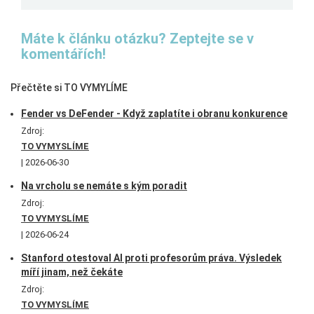
Máte k článku otázku? Zeptejte se v
komentářích!
Přečtěte si TO VYMYLÍME
Fender vs DeFender - Když zaplatíte i obranu konkurence
Zdroj:
TO VYMYSLÍME
2026-06-30
Na vrcholu se nemáte s kým poradit
Zdroj:
TO VYMYSLÍME
2026-06-24
Stanford otestoval AI proti profesorům práva. Výsledek
míří jinam, než čekáte
Zdroj:
TO VYMYSLÍME