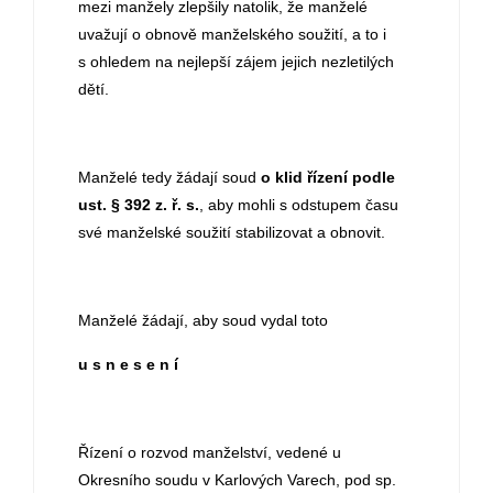
mezi manžely zlepšily natolik, že manželé
uvažují o obnově manželského soužití, a to i
s ohledem na nejlepší zájem jejich nezletilých
dětí.
Manželé tedy žádají soud
o klid řízení podle
ust. § 392 z. ř. s.
, aby mohli s odstupem času
své manželské soužití stabilizovat a obnovit.
Manželé žádají, aby soud vydal toto
u s n e s e n í
Řízení o rozvod manželství, vedené u
Okresního soudu v Karlových Varech, pod sp.