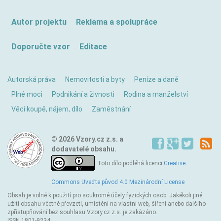
Autor projektu
Reklama a spolupráce
Doporučte vzor
Editace
Autorská práva
Nemovitosti a byty
Peníze a daně
Plné moci
Podnikání a živnosti
Rodina a manželství
Věci koupě, nájem, dílo
Zaměstnání
© 2026 Vzory.cz z.s. a
dodavatelé obsahu.
Toto dílo podléhá licenci
Creative
Commons Uveďte původ 4.0 Mezinárodní License
Obsah je volně k použití pro soukromé účely fyzických osob. Jakékoli jiné
užití obsahu včetně převzetí, umístění na vlastní web, šíření anebo dalšího
zpřístupňování bez souhlasu Vzory.cz z.s. je zakázáno.
ISSN 1801-9234