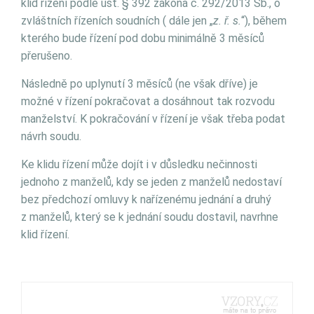
klid řízení podle ust. § 392 zákona č. 292/2013 Sb., o
zvláštních řízeních soudních ( dále jen „
z. ř. s.
“), během
kterého bude řízení pod dobu minimálně 3 měsíců
přerušeno.
Následně po uplynutí 3 měsíců (ne však dříve) je
možné v řízení pokračovat a dosáhnout tak rozvodu
manželství. K pokračování v řízení je však třeba podat
návrh soudu.
Ke klidu řízení může dojít i v důsledku nečinnosti
jednoho z manželů, kdy se jeden z manželů nedostaví
bez předchozí omluvy k nařízenému jednání a druhý
z manželů, který se k jednání soudu dostavil, navrhne
klid řízení.