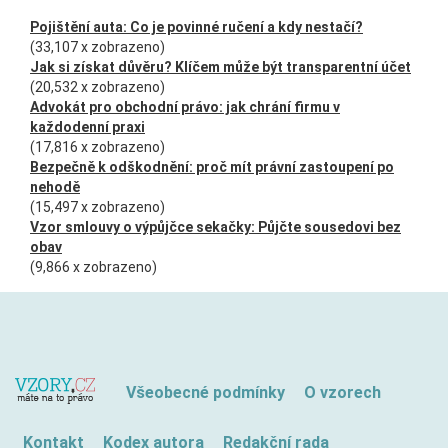
Pojištění auta: Co je povinné ručení a kdy nestačí?
(33,107 x zobrazeno)
Jak si získat důvěru? Klíčem může být transparentní účet
(20,532 x zobrazeno)
Advokát pro obchodní právo: jak chrání firmu v
každodenní praxi
(17,816 x zobrazeno)
Bezpečně k odškodnění: proč mít právní zastoupení po
nehodě
(15,497 x zobrazeno)
Vzor smlouvy o výpůjčce sekačky: Půjčte sousedovi bez
obav
(9,866 x zobrazeno)
Všeobecné podmínky
O vzorech
Kontakt
Kodex autora
Redakční rada