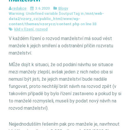
redakce
3.6.2020
Blogy
Warning
: Undefined variable $outputTag in
/mnt/web-
data2/vzory_cz/public_html/www/wp-
content/themes/vzorycz/content.php
on line
33
klid v řízení
,
rozvod
V každém řízení o rozvod manželství má soud vést
manžele k jejich smíření a odstranění příčin rozvratu
manželství.
Může dojít k situaci, že od podání návrhu se situace
mezi manžely zlepší, avšak jeden z nich nebo oba si
nemusí být jisti, že jejich manželství bude nadále
fungovat, proto nechtějí brát návrh na rozvod zpět (v
takovém případě by bylo řízení zastaveno a pokud by si
to manželé rozmysleli, museli by podat nový návrh na
rozvod manželství).
Nejjednodušším řešením pak pro manžele je, navrhnout