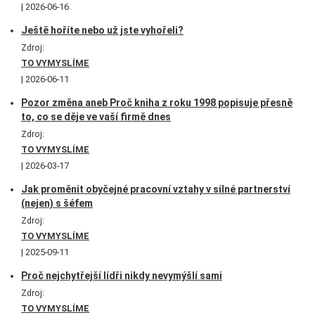
2026-06-16
Ještě hoříte nebo už jste vyhořeli?
Zdroj:
TO VYMYSLÍME
2026-06-11
Pozor změna aneb Proč kniha z roku 1998 popisuje přesně
to, co se děje ve vaší firmě dnes
Zdroj:
TO VYMYSLÍME
2026-03-17
Jak proměnit obyčejné pracovní vztahy v silné partnerství
(nejen) s šéfem
Zdroj:
TO VYMYSLÍME
2025-09-11
Proč nejchytřejší lídři nikdy nevymýšlí sami
Zdroj:
TO VYMYSLÍME