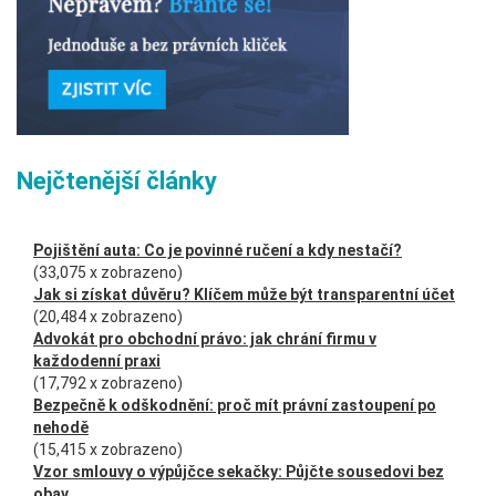
Nejčtenější články
Pojištění auta: Co je povinné ručení a kdy nestačí?
(33,075 x zobrazeno)
Jak si získat důvěru? Klíčem může být transparentní účet
(20,484 x zobrazeno)
Advokát pro obchodní právo: jak chrání firmu v
každodenní praxi
(17,792 x zobrazeno)
Bezpečně k odškodnění: proč mít právní zastoupení po
nehodě
(15,415 x zobrazeno)
Vzor smlouvy o výpůjčce sekačky: Půjčte sousedovi bez
obav