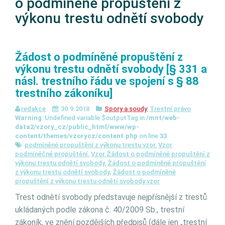
o podmíněné propuštění z
výkonu trestu odnětí svobody
Žádost o podmíněné propuštění z
výkonu trestu odnětí svobody [§ 331 a
násl. trestního řádu ve spojení s § 88
trestního zákoníku]
redakce
30.9.2018
Spory a soudy
,
Trestní právo
Warning
: Undefined variable $outputTag in
/mnt/web-
data2/vzory_cz/public_html/www/wp-
content/themes/vzorycz/content.php
on line
33
podmíněné propuštění z výkonu trestu vzor
,
Vzor
podmíněčné propuštění
,
Vzor Žádost o podmíněné propuštění z
výkonu trestu odnětí svobody
,
Žádost o podmíněné propuštění
z výkonu trestu odnětí svobody
,
Žádost o podmíněné
propuštění z výkonu trestu odnětí svobody vzor
Trest odnětí svobody představuje nejpřísnější z trestů
ukládaných podle zákona č. 40/2009 Sb., trestní
zákoník, ve znění pozdějších předpisů (dále jen „trestní