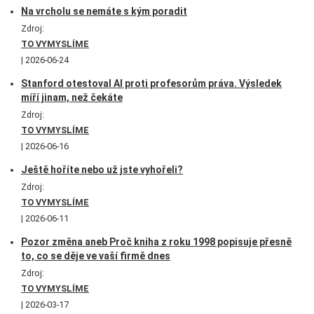
Na vrcholu se nemáte s kým poradit
Zdroj:
TO VYMYSLÍME
2026-06-24
Stanford otestoval AI proti profesorům práva. Výsledek
míří jinam, než čekáte
Zdroj:
TO VYMYSLÍME
2026-06-16
Ještě hoříte nebo už jste vyhořeli?
Zdroj:
TO VYMYSLÍME
2026-06-11
Pozor změna aneb Proč kniha z roku 1998 popisuje přesně
to, co se děje ve vaší firmě dnes
Zdroj:
TO VYMYSLÍME
2026-03-17