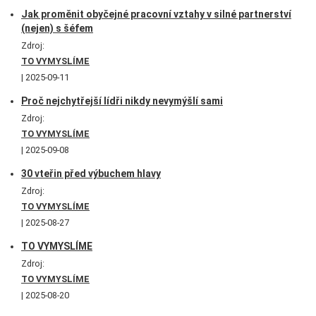
Jak proměnit obyčejné pracovní vztahy v silné partnerství
(nejen) s šéfem
Zdroj:
TO VYMYSLÍME
2025-09-11
Proč nejchytřejší lídři nikdy nevymýšlí sami
Zdroj:
TO VYMYSLÍME
2025-09-08
30 vteřin před výbuchem hlavy
Zdroj:
TO VYMYSLÍME
2025-08-27
TO VYMYSLÍME
Zdroj:
TO VYMYSLÍME
2025-08-20