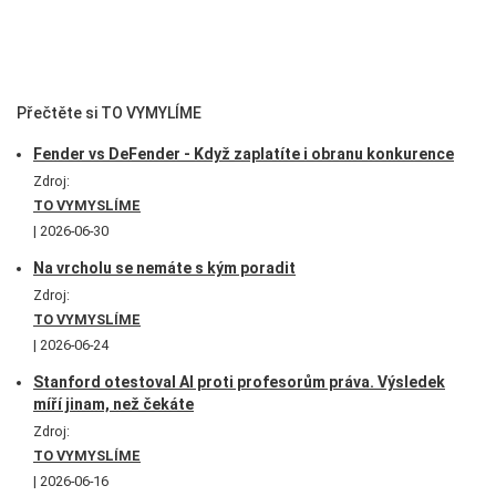
Přečtěte si TO VYMYLÍME
Fender vs DeFender - Když zaplatíte i obranu konkurence
Zdroj:
TO VYMYSLÍME
2026-06-30
Na vrcholu se nemáte s kým poradit
Zdroj:
TO VYMYSLÍME
2026-06-24
Stanford otestoval AI proti profesorům práva. Výsledek
míří jinam, než čekáte
Zdroj:
TO VYMYSLÍME
2026-06-16