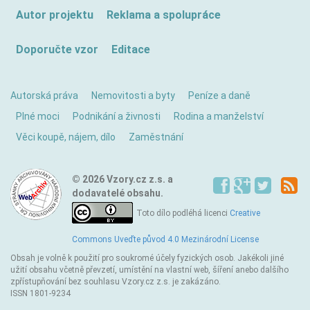
Autor projektu
Reklama a spolupráce
Doporučte vzor
Editace
Autorská práva
Nemovitosti a byty
Peníze a daně
Plné moci
Podnikání a živnosti
Rodina a manželství
Věci koupě, nájem, dílo
Zaměstnání
© 2026 Vzory.cz z.s. a
dodavatelé obsahu.
Toto dílo podléhá licenci
Creative
Commons Uveďte původ 4.0 Mezinárodní License
Obsah je volně k použití pro soukromé účely fyzických osob. Jakékoli jiné
užití obsahu včetně převzetí, umístění na vlastní web, šíření anebo dalšího
zpřístupňování bez souhlasu Vzory.cz z.s. je zakázáno.
ISSN 1801-9234