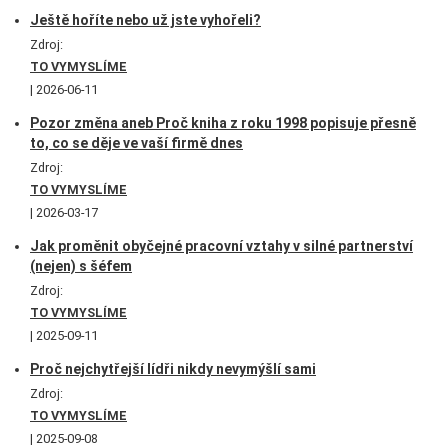
Ještě hoříte nebo už jste vyhořeli?
Zdroj:
TO VYMYSLÍME
2026-06-11
Pozor změna aneb Proč kniha z roku 1998 popisuje přesně
to, co se děje ve vaší firmě dnes
Zdroj:
TO VYMYSLÍME
2026-03-17
Jak proměnit obyčejné pracovní vztahy v silné partnerství
(nejen) s šéfem
Zdroj:
TO VYMYSLÍME
2025-09-11
Proč nejchytřejší lídři nikdy nevymýšlí sami
Zdroj:
TO VYMYSLÍME
2025-09-08