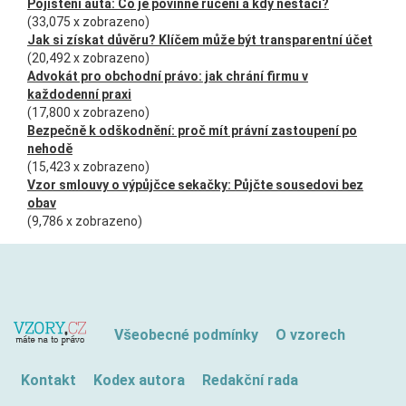
Pojištění auta: Co je povinné ručení a kdy nestačí?
(33,075 x zobrazeno)
Jak si získat důvěru? Klíčem může být transparentní účet
(20,492 x zobrazeno)
Advokát pro obchodní právo: jak chrání firmu v
každodenní praxi
(17,800 x zobrazeno)
Bezpečně k odškodnění: proč mít právní zastoupení po
nehodě
(15,423 x zobrazeno)
Vzor smlouvy o výpůjčce sekačky: Půjčte sousedovi bez
obav
(9,786 x zobrazeno)
Všeobecné podmínky
O vzorech
Kontakt
Kodex autora
Redakční rada