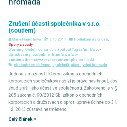
hromada
Zrušení účasti společníka v s.r.o.
(soudem)
Marie Hanychová
8.10.2014
Podnikání a živnosti
,
Spory a soudy
Warning
: Undefined variable $outputTag in
/mnt/web-
data2/vzory_cz/public_html/www/wp-
content/themes/vzorycz/content.php
on line
33
obchodní společnost
,
společník
,
účast
,
valná hromada
Jednou z možností, kterou zákon o obchodních
korporacích společníkovi nabízí je právo navrhnout, aby
soud zrušil jeho účast ve společnosti. Zakotveno je v §
205 zákona č. 90/2012 Sb. zákon o obchodních
korporacích a družstvech a oproti úpravě účinné do 31.
12. 2013 zůstává nezměněno.
Celý článek