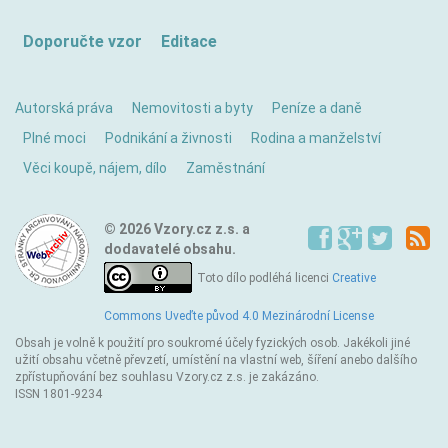
Doporučte vzor
Editace
Autorská práva
Nemovitosti a byty
Peníze a daně
Plné moci
Podnikání a živnosti
Rodina a manželství
Věci koupě, nájem, dílo
Zaměstnání
© 2026 Vzory.cz z.s. a
dodavatelé obsahu.
Toto dílo podléhá licenci
Creative
Commons Uveďte původ 4.0 Mezinárodní License
Obsah je volně k použití pro soukromé účely fyzických osob. Jakékoli jiné
užití obsahu včetně převzetí, umístění na vlastní web, šíření anebo dalšího
zpřístupňování bez souhlasu Vzory.cz z.s. je zakázáno.
ISSN 1801-9234