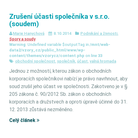
Zrušení účasti společníka v s.r.o.
(soudem)
Marie Hanychová
8.10.2014
Podnikání a živnosti
,
Spory a soudy
Warning
: Undefined variable $outputTag in
/mnt/web-
data2/vzory_cz/public_html/www/wp-
content/themes/vzorycz/content.php
on line
33
obchodní společnost
,
společník
,
účast
,
valná hromada
Jednou z možností, kterou zákon o obchodních
korporacích společníkovi nabízí je právo navrhnout, aby
soud zrušil jeho účast ve společnosti. Zakotveno je v §
205 zákona č. 90/2012 Sb. zákon o obchodních
korporacích a družstvech a oproti úpravě účinné do 31.
12. 2013 zůstává nezměněno.
Celý článek