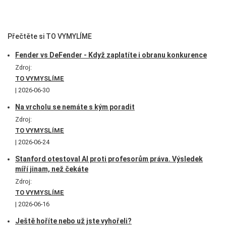
Přečtěte si TO VYMYLÍME
Fender vs DeFender - Když zaplatíte i obranu konkurence
Zdroj:
TO VYMYSLÍME
2026-06-30
Na vrcholu se nemáte s kým poradit
Zdroj:
TO VYMYSLÍME
2026-06-24
Stanford otestoval AI proti profesorům práva. Výsledek
míří jinam, než čekáte
Zdroj:
TO VYMYSLÍME
2026-06-16
Ještě hoříte nebo už jste vyhořeli?