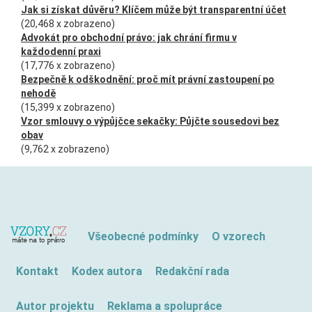
Jak si získat důvěru? Klíčem může být transparentní účet
(20,468 x zobrazeno)
Advokát pro obchodní právo: jak chrání firmu v
každodenní praxi
(17,776 x zobrazeno)
Bezpečně k odškodnění: proč mít právní zastoupení po
nehodě
(15,399 x zobrazeno)
Vzor smlouvy o výpůjčce sekačky: Půjčte sousedovi bez
obav
(9,762 x zobrazeno)
Všeobecné podmínky
O vzorech
Kontakt
Kodex autora
Redakční rada
Autor projektu
Reklama a spolupráce