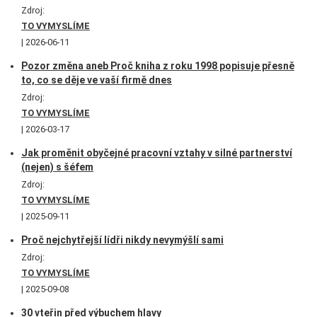
Zdroj:
TO VYMYSLÍME
2026-06-11
Pozor změna aneb Proč kniha z roku 1998 popisuje přesně
to, co se děje ve vaší firmě dnes
Zdroj:
TO VYMYSLÍME
2026-03-17
Jak proměnit obyčejné pracovní vztahy v silné partnerství
(nejen) s šéfem
Zdroj:
TO VYMYSLÍME
2025-09-11
Proč nejchytřejší lídři nikdy nevymýšlí sami
Zdroj:
TO VYMYSLÍME
2025-09-08
30 vteřin před výbuchem hlavy