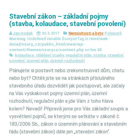
Stavební zákon – základní pojmy
(stavba, kolaudace, stavební povolení)
Jan Hodek
30.3.2017
Nemovitosti a byty
,
Polopatě
Warning
: Undefined variable $outputTag in
/mnt/web-
data2/vzory_cz/public_html/www/wp-
content/themes/vzorycz/content.php
on line
33
kolaudace
,
ohlášení stavby
,
regulační plán
,
stavba
,
stavební
povolení
,
územní plán
,
územní rozhodnutí
Plánujete si postavit nebo zrekonstruovat dům, chatu
nebo byt? Chtěli jste se na stránkách příslušného
stavebního úřadu dozvědět jak postupovat, ale začaly
na Vás vyskakovat pojmy územní plán, územní
rozhodnutí, regulační plán a jde Vám z toho hlava
kolem? Nevadí! Připravili jsme pro Vás základní soupis a
vysvětlení pojmů, se kterými se setkáte v zákoně č.
183/2006 Sb., zákon o územním plánování a stavebním
řádu (stavební zákon) dále jen „stavební zákon“.