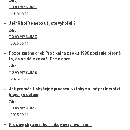
Zdroj:
TO VYMYSLÍME
2026-06-16
Ještě hoříte nebo už jste vyhořeli?
Zdroj:
TO VYMYSLÍME
2026-06-11
Pozor změna aneb Proč kniha z roku 1998 popisuje přesně
to, co se děje ve vaší firmě dnes
Zdroj:
TO VYMYSLÍME
2026-03-17
Jak proměnit obyčejné pracovní vztahy v silné partnerství
(nejen) s šéfem
Zdroj:
TO VYMYSLÍME
2025-09-11
Proč nejchytřejší lídři nikdy nevymýšlí sami