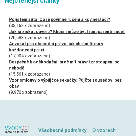
Nejčtenější články
Pojištění auta: Co je povinné ručení a kdy nestačí?
(33,163 x zobrazeno)
Jak si získat důvěru? Klíčem může být transparentní účet
(20,588 x zobrazeno)
Advokát pro obchodní právo: jak chrání firmu v
každodenní praxi
(17,904 x zobrazeno)
Bezpečně k odškodnění: proč mít právní zastoupení po
nehodě
(15,561 x zobrazeno)
Vzor smlouvy o výpůjčce sekačky: Půjčte sousedovi bez
obav
(9,970 x zobrazeno)
Všeobecné podmínky
O vzorech