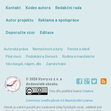
Kontakt
Kodex autora
Redakční rada
Autor projektu
Reklama a spolupráce
Doporučte vzor
Editace
Autorská práva
Nemovitosti a byty
Peníze a daně
Plné moci
Podnikání a živnosti
Rodina a manželství
Věci koupě, nájem, dílo
Zaměstnání
© 2026 Vzory.cz z.s. a
dodavatelé obsahu.
Toto dílo podléhá licenci
Creative
Commons Uveďte původ 4.0 Mezinárodní License
Obsah je volně k použití pro soukromé účely fyzických osob. Jakékoli jiné