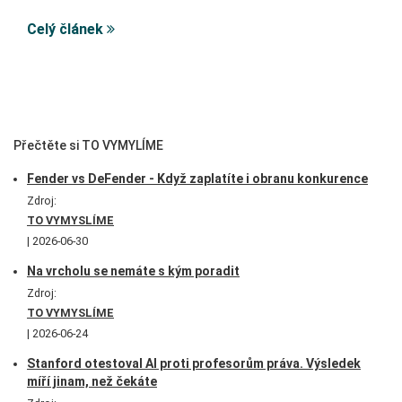
Celý článek
Přečtěte si TO VYMYLÍME
Fender vs DeFender - Když zaplatíte i obranu konkurence
Zdroj:
TO VYMYSLÍME
2026-06-30
Na vrcholu se nemáte s kým poradit
Zdroj:
TO VYMYSLÍME
2026-06-24
Stanford otestoval AI proti profesorům práva. Výsledek
míří jinam, než čekáte