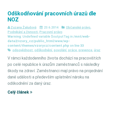
Odškodňování pracovních úrazů dle
NOZ
Zuzana Žaludová
23.6.2014
Občanské právo
,
Podnikání a živnosti
,
Pracovní právo
Warning
: Undefined variable $outputTag in
/mnt/web-
data2/vzory_cz/public_html/www/wp-
content/themes/vzorycz/content.php
on line
33
odpovědnost
,
odškodnění
,
povolání
,
práce
,
prevence
,
úraz
V rámci každodenního života dochází na pracovištích
po celé republice k úrazům zaměstnanců s následky
škody na zdraví. Zaměstnanci mají právo na projednání
dané události a především uplatnění nároku na
odškodnění za daný úraz.
Celý článek