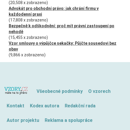
(20,508 x zobrazeno)
Advokát pro obchodní právo: jak chrání firmu v
každodenní praxi
(17,808 x zobrazeno)
Bezpečně k odškodnění: proč mít právní zastoupení po
nehodě
(15,455 x zobrazeno)
Vzor smlouvy o výpůjčce sekačky: Půjčte sousedovi bez
obav
(9,866 x zobrazeno)
Všeobecné podmínky
O vzorech
Kontakt
Kodex autora
Redakční rada
Autor projektu
Reklama a spolupráce