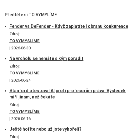
Přečtěte si TO VYMYLÍME
Fender vs DeFender - Když zaplatíte i obranu konkurence
Zdroj:
TO VYMYSLÍME
2026-06-30
Na vrcholu se nemáte s kým poradit
Zdroj:
TO VYMYSLÍME
2026-06-24
Stanford otestoval AI proti profesorům práva. Výsledek
míří jinam, než čekáte
Zdroj:
TO VYMYSLÍME
2026-06-16
Ještě hoříte nebo už jste vyhořeli?
Zdroj: