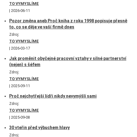
TO VYMYSLÍME
2026-06-11
Pozor změna aneb Proč kniha z roku 1998 popisuje přesně
to, co se děje ve vaší firmě dnes
Zdroj:
TO VYMYSLÍME
2026-03-17
Jak proměnit obyčejné pracovní vztahy v silné partnerství
(nejen) s šéfem
Zdroj:
TO VYMYSLÍME
2025-09-11
Proč nejchytřejší lídři nikdy nevymýšlí sami
Zdroj:
TO VYMYSLÍME
2025-09-08
30 vteřin před výbuchem hlavy
Zdroj: