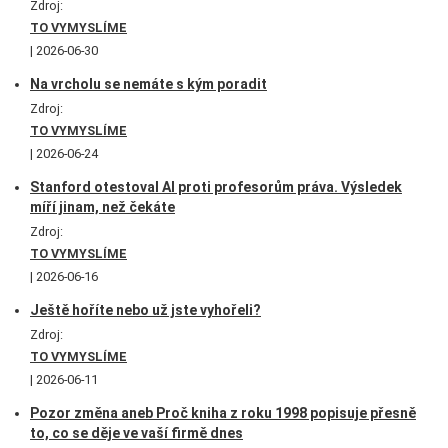
Zdroj:
TO VYMYSLÍME
2026-06-30
Na vrcholu se nemáte s kým poradit
Zdroj:
TO VYMYSLÍME
2026-06-24
Stanford otestoval AI proti profesorům práva. Výsledek
míří jinam, než čekáte
Zdroj:
TO VYMYSLÍME
2026-06-16
Ještě hoříte nebo už jste vyhořeli?
Zdroj:
TO VYMYSLÍME
2026-06-11
Pozor změna aneb Proč kniha z roku 1998 popisuje přesně
to, co se děje ve vaší firmě dnes