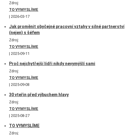
Zdroj:
TO VYMYSLÍME
2026-03-17
Jak proměnit obyčejné pracovní vztahy v silné partnerství
(nejen) s šéfem
Zdroj:
TO VYMYSLÍME
2025-09-11
Proč nejchytřejší lídři nikdy nevymýšlí sami
Zdroj:
TO VYMYSLÍME
2025-09-08
30 vteřin před výbuchem hlavy
Zdroj:
TO VYMYSLÍME
2025-08-27
TO VYMYSLÍME
Zdroj: