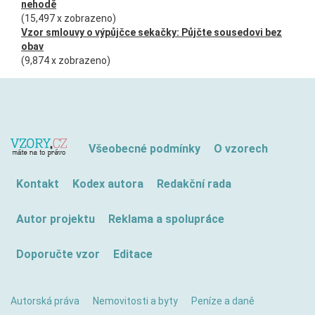
nehodě
(15,497 x zobrazeno)
Vzor smlouvy o výpůjčce sekačky: Půjčte sousedovi bez
obav
(9,874 x zobrazeno)
Všeobecné podmínky
O vzorech
Kontakt
Kodex autora
Redakční rada
Autor projektu
Reklama a spolupráce
Doporučte vzor
Editace
Autorská práva
Nemovitosti a byty
Peníze a daně