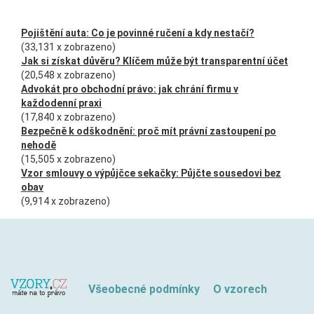
Pojištění auta: Co je povinné ručení a kdy nestačí?
(33,131 x zobrazeno)
Jak si získat důvěru? Klíčem může být transparentní účet
(20,548 x zobrazeno)
Advokát pro obchodní právo: jak chrání firmu v
každodenní praxi
(17,840 x zobrazeno)
Bezpečně k odškodnění: proč mít právní zastoupení po
nehodě
(15,505 x zobrazeno)
Vzor smlouvy o výpůjčce sekačky: Půjčte sousedovi bez
obav
(9,914 x zobrazeno)
Všeobecné podmínky
O vzorech