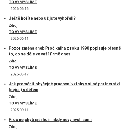
TO VYMYSLÍME
2026-06-16
Ještě hoříte nebo už jste vyhořeli?
Zdroj:
TO VYMYSLÍME
2026-06-11
Pozor změna aneb Proč kniha z roku 1998 popisuje přesně
to, co se děje ve vaší firmě dnes
Zdroj:
TO VYMYSLÍME
2026-03-17
Jak proměnit obyčejné pracovní vztahy v silné partnerství
(nejen) s šéfem
Zdroj:
TO VYMYSLÍME
2025-09-11
Proč nejchytřejší lídři nikdy nevymýšlí sami
Zdroj: