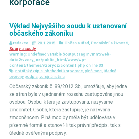
korporace
Výklad Nejvyššího soudu k ustanovení
občaského zákoníku
redakce
28.1.2015
Občan a úřad
,
Podnikání a živnosti
,
Spory a soudy
Warning
: Undefined variable $outputTag in
/mnt/web-
data2/vzory_cz/public_html/www/wp-
content/themes/vzorycz/content.php
on line
33
notářský zápis
,
obchodní korporace
,
plná moc
,
úředně
ověřený podpis
,
veřejná listina
Občanský zákoník č. 89/2012 Sb., umožňuje, aby jedna
ze stran byla v ujednaném rozsahu zastupována jinou
osobou. Osobu, která je zastupována, nazýváme
zmocnitel. Osoba, která zastupuje, je nazývána
zmocněncem. Plná moc by měla být udělována v
písemné formě a stanoví-li tak právní předpis, tak s
úředně ověřenými podpisy.