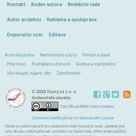
Kontakt
Kodex autora
Redakční rada
Autor projektu
Reklama a spolupráce
Doporučte vzor
Editace
Autorská práva
Nemovitosti a byty
Peníze a daně
Plné moci
Podnikání a živnosti
Rodina a manželství
Věci koupě, nájem, dílo
Zaměstnání
© 2026 Vzory.cz z.s. a
dodavatelé obsahu.
Toto dílo podléhá licenci
Creative
Commons Uveďte původ 4.0 Mezinárodní License
Obsah je volně k použití pro soukromé účely fyzických osob. Jakékoli jiné
užití obsahu včetně převzetí, umístění na vlastní web, šíření anebo dalšího