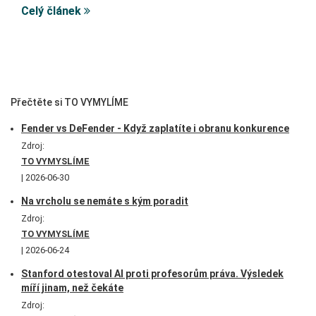
Celý článek
Přečtěte si TO VYMYLÍME
Fender vs DeFender - Když zaplatíte i obranu konkurence
Zdroj:
TO VYMYSLÍME
2026-06-30
Na vrcholu se nemáte s kým poradit
Zdroj:
TO VYMYSLÍME
2026-06-24
Stanford otestoval AI proti profesorům práva. Výsledek
míří jinam, než čekáte
Zdroj: