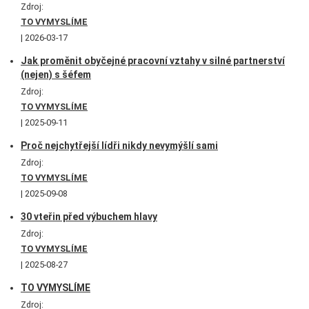
Zdroj:
TO VYMYSLÍME
2026-03-17
Jak proměnit obyčejné pracovní vztahy v silné partnerství
(nejen) s šéfem
Zdroj:
TO VYMYSLÍME
2025-09-11
Proč nejchytřejší lídři nikdy nevymýšlí sami
Zdroj:
TO VYMYSLÍME
2025-09-08
30 vteřin před výbuchem hlavy
Zdroj:
TO VYMYSLÍME
2025-08-27
TO VYMYSLÍME
Zdroj: