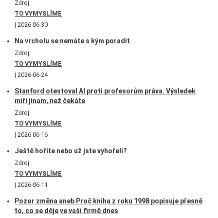
Zdroj:
TO VYMYSLÍME
2026-06-30
Na vrcholu se nemáte s kým poradit
Zdroj:
TO VYMYSLÍME
2026-06-24
Stanford otestoval AI proti profesorům práva. Výsledek
míří jinam, než čekáte
Zdroj:
TO VYMYSLÍME
2026-06-16
Ještě hoříte nebo už jste vyhořeli?
Zdroj:
TO VYMYSLÍME
2026-06-11
Pozor změna aneb Proč kniha z roku 1998 popisuje přesně
to, co se děje ve vaší firmě dnes