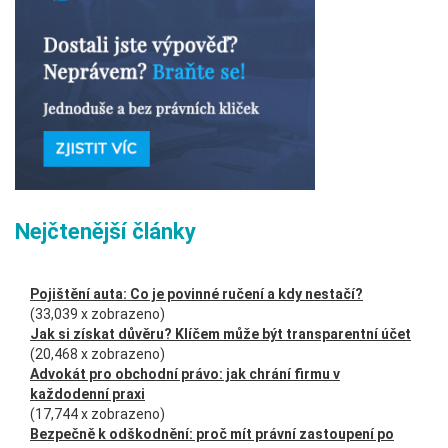
Nejčtenější články
Pojištění auta: Co je povinné ručení a kdy nestačí?
(33,039 x zobrazeno)
Jak si získat důvěru? Klíčem může být transparentní účet
(20,468 x zobrazeno)
Advokát pro obchodní právo: jak chrání firmu v
každodenní praxi
(17,744 x zobrazeno)
Bezpečně k odškodnění: proč mít právní zastoupení po