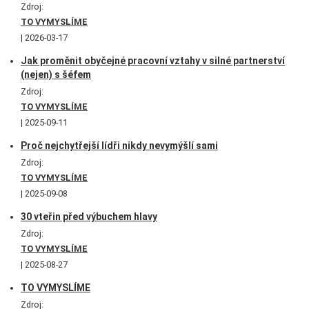
Zdroj:
TO VYMYSLÍME
2026-03-17
Jak proměnit obyčejné pracovní vztahy v silné partnerství
(nejen) s šéfem
Zdroj:
TO VYMYSLÍME
2025-09-11
Proč nejchytřejší lídři nikdy nevymýšlí sami
Zdroj:
TO VYMYSLÍME
2025-09-08
30 vteřin před výbuchem hlavy
Zdroj:
TO VYMYSLÍME
2025-08-27
TO VYMYSLÍME
Zdroj: