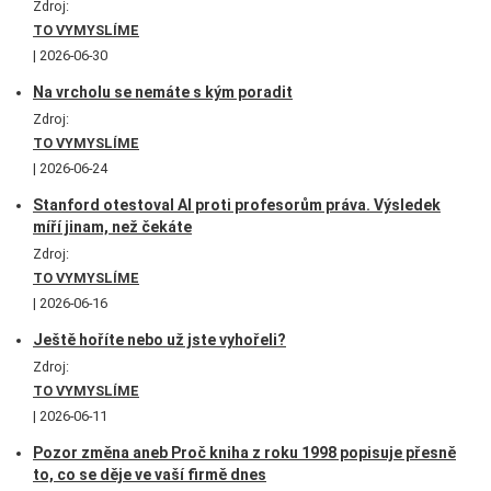
Zdroj:
TO VYMYSLÍME
2026-06-30
Na vrcholu se nemáte s kým poradit
Zdroj:
TO VYMYSLÍME
2026-06-24
Stanford otestoval AI proti profesorům práva. Výsledek
míří jinam, než čekáte
Zdroj:
TO VYMYSLÍME
2026-06-16
Ještě hoříte nebo už jste vyhořeli?
Zdroj:
TO VYMYSLÍME
2026-06-11
Pozor změna aneb Proč kniha z roku 1998 popisuje přesně
to, co se děje ve vaší firmě dnes