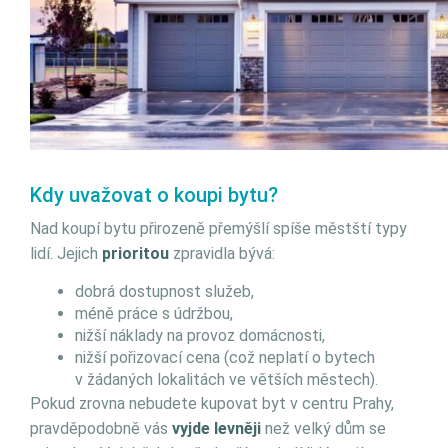
Kdy uvažovat o koupi bytu?
Nad koupí bytu přirozeně přemýšlí spíše městští typy
lidí. Jejich
prioritou
zpravidla bývá:
dobrá dostupnost služeb,
méně práce s údržbou,
nižší náklady na provoz domácnosti,
nižší pořizovací cena (což neplatí o bytech
v žádaných lokalitách ve větších městech).
Pokud zrovna nebudete kupovat byt v centru Prahy,
pravděpodobně vás
vyjde levněji
než velký dům se