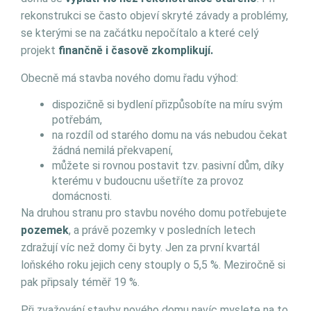
rekonstrukci se často objeví skryté závady a problémy,
se kterými se na začátku nepočítalo a které celý
projekt
finančně i časově zkomplikují.
Obecně má stavba nového domu řadu výhod:
dispozičně si bydlení přizpůsobíte na míru svým
potřebám,
na rozdíl od starého domu na vás nebudou čekat
žádná nemilá překvapení,
můžete si rovnou postavit tzv. pasivní dům, díky
kterému v budoucnu ušetříte za provoz
domácnosti.
Na druhou stranu pro stavbu nového domu potřebujete
pozemek
, a právě pozemky v posledních letech
zdražují víc než domy či byty. Jen za první kvartál
loňského roku jejich ceny stouply o 5,5 %. Meziročně si
pak připsaly téměř 19 %.
Při zvažování stavby nového domu navíc myslete na to,