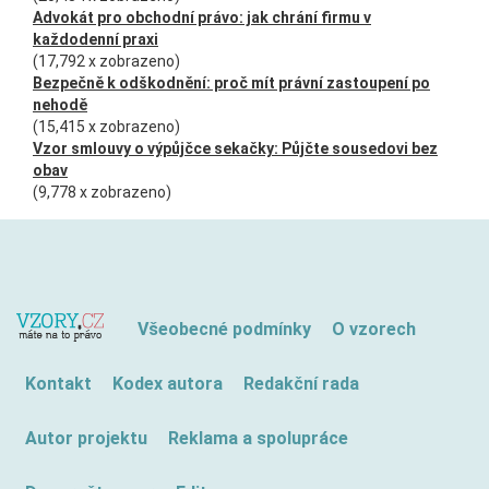
Advokát pro obchodní právo: jak chrání firmu v
každodenní praxi
(17,792 x zobrazeno)
Bezpečně k odškodnění: proč mít právní zastoupení po
nehodě
(15,415 x zobrazeno)
Vzor smlouvy o výpůjčce sekačky: Půjčte sousedovi bez
obav
(9,778 x zobrazeno)
Všeobecné podmínky
O vzorech
Kontakt
Kodex autora
Redakční rada
Autor projektu
Reklama a spolupráce