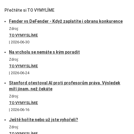
Přečtěte si TO VYMYLÍME
Fender vs DeFender - Když zaplatíte i obranu konkurence
Zdroj:
TO VYMYSLÍME
2026-06-30
Na vrcholu se nemáte s kým poradit
Zdroj:
TO VYMYSLÍME
2026-06-24
Stanford otestoval AI proti profesorům práva. Výsledek
míří jinam, než čekáte
Zdroj:
TO VYMYSLÍME
2026-06-16
Ještě hoříte nebo už jste vyhořeli?
Zdroj:
TO VYMYSLÍME