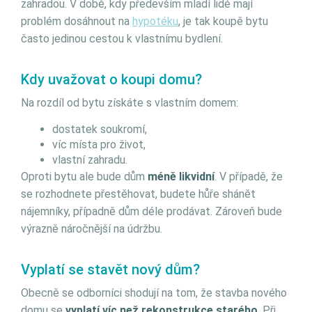
zahradou. V době, kdy především mladí lidé mají
problém dosáhnout na
hypotéku
, je tak koupě bytu
často jedinou cestou k vlastnímu bydlení.
Kdy uvažovat o koupi domu?
Na rozdíl od bytu získáte s vlastním domem:
dostatek soukromí,
víc místa pro život,
vlastní zahradu.
Oproti bytu ale bude dům
méně likvidní
. V případě, že
se rozhodnete přestěhovat, budete hůře shánět
nájemníky, případně dům déle prodávat. Zároveň bude
výrazně náročnější na údržbu.
Vyplatí se stavět nový dům?
Obecně se odborníci shodují na tom, že stavba nového
domu se
vyplatí víc než rekonstrukce starého
. Při