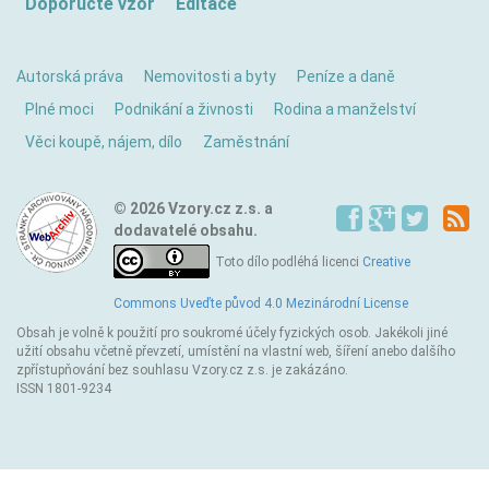
Doporučte vzor
Editace
Autorská práva
Nemovitosti a byty
Peníze a daně
Plné moci
Podnikání a živnosti
Rodina a manželství
Věci koupě, nájem, dílo
Zaměstnání
© 2026 Vzory.cz z.s. a
dodavatelé obsahu.
Toto dílo podléhá licenci
Creative
Commons Uveďte původ 4.0 Mezinárodní License
Obsah je volně k použití pro soukromé účely fyzických osob. Jakékoli jiné
užití obsahu včetně převzetí, umístění na vlastní web, šíření anebo dalšího
zpřístupňování bez souhlasu Vzory.cz z.s. je zakázáno.
ISSN 1801-9234