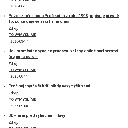
2026-06-11
Pozor změna aneb Proč kniha z roku 1998 popisuje přesně
to, co se děje ve vaší firmě dnes
Zdroj:
TO VYMYSLÍME
2026-03-17
Jak proměnit obyčejné pracovní vztahy v silné partnerství
(nejen) s šéfem
Zdroj:
TO VYMYSLÍME
2025-09-11
Proč nejchytřejší lídři nikdy nevymýšlí sami
Zdroj:
TO VYMYSLÍME
2025-09-08
30 vteřin před výbuchem hlavy
Zdroj: