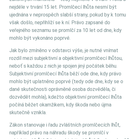
nejdéle v trvání 15 let. Promlčecí lhůta nesmí být
ujednána v neprospěch slabší strany, pokud by k tomu
však došlo, nepřihlíží se k ní. Právo zapsané do
veřejného seznamu se promlčí za 10 let od dne, kdy
mohlo být vykonáno poprvé.
Jak bylo zmíněno v odstavci výše, je nutné vnímat
rozdíl mezi subjektivní a objektivní promlčecí lhůtou,
neboť s každou z nich je spojen jiný počátek běhu.
Subjektivní promlčecí lhůta běží ode dne, kdy právo
mohlo být uplatněno poprvé (tedy ode dne, kdy se o
dané skutečnosti oprávněné osoba dozvěděla, či
dozvědět mohla), kdežto objektivní promlčecí lhůta
počíná běžet okamžikem, kdy škoda nebo újma
skutečně vznikla.
Zákon stanovuje i řadu zvláštních promlčecích lhůt,
například právo na náhradu škody se promlčí v