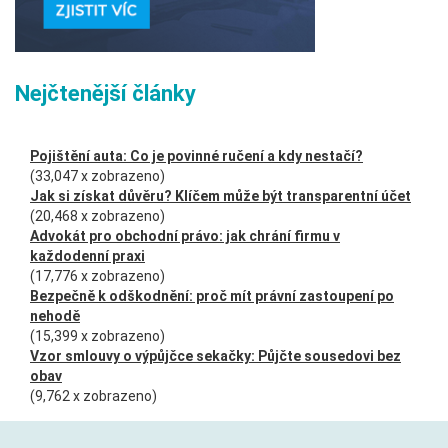
Nejčtenější články
Pojištění auta: Co je povinné ručení a kdy nestačí?
(33,047 x zobrazeno)
Jak si získat důvěru? Klíčem může být transparentní účet
(20,468 x zobrazeno)
Advokát pro obchodní právo: jak chrání firmu v
každodenní praxi
(17,776 x zobrazeno)
Bezpečně k odškodnění: proč mít právní zastoupení po
nehodě
(15,399 x zobrazeno)
Vzor smlouvy o výpůjčce sekačky: Půjčte sousedovi bez
obav
(9,762 x zobrazeno)