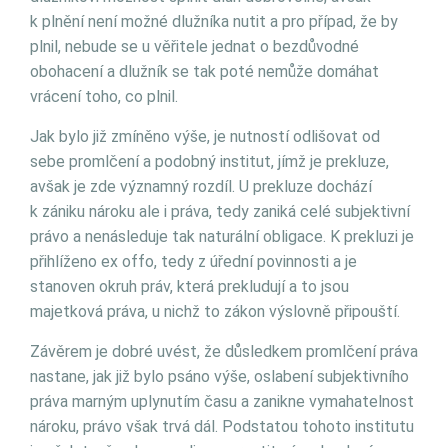
k plnění není možné dlužníka nutit a pro případ, že by
plnil, nebude se u věřitele jednat o bezdůvodné
obohacení a dlužník se tak poté nemůže domáhat
vrácení toho, co plnil.
Jak bylo již zmíněno výše, je nutností odlišovat od
sebe promlčení a podobný institut, jímž je prekluze,
avšak je zde významný rozdíl. U prekluze dochází
k zániku nároku ale i práva, tedy zaniká celé subjektivní
právo a nenásleduje tak naturální obligace. K prekluzi je
přihlíženo ex offo, tedy z úřední povinnosti a je
stanoven okruh práv, která prekludují a to jsou
majetková práva, u nichž to zákon výslovně připouští.
Závěrem je dobré uvést, že důsledkem promlčení práva
nastane, jak již bylo psáno výše, oslabení subjektivního
práva marným uplynutím času a zanikne vymahatelnost
nároku, právo však trvá dál. Podstatou tohoto institutu