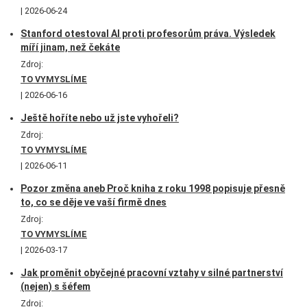
2026-06-24
Stanford otestoval AI proti profesorům práva. Výsledek
míří jinam, než čekáte
Zdroj:
TO VYMYSLÍME
2026-06-16
Ještě hoříte nebo už jste vyhořeli?
Zdroj:
TO VYMYSLÍME
2026-06-11
Pozor změna aneb Proč kniha z roku 1998 popisuje přesně
to, co se děje ve vaší firmě dnes
Zdroj:
TO VYMYSLÍME
2026-03-17
Jak proměnit obyčejné pracovní vztahy v silné partnerství
(nejen) s šéfem
Zdroj: