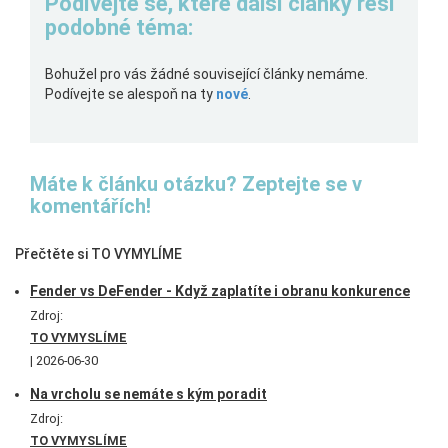
Podívejte se, které další články řeší
podobné téma:
Bohužel pro vás žádné související články nemáme.
Podívejte se alespoň na ty
nové
.
Máte k článku otázku? Zeptejte se v
komentářích!
Přečtěte si TO VYMYLÍME
Fender vs DeFender - Když zaplatíte i obranu konkurence
Zdroj:
TO VYMYSLÍME
2026-06-30
Na vrcholu se nemáte s kým poradit
Zdroj:
TO VYMYSLÍME