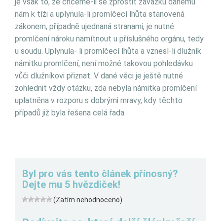
je však to, že chceme-li se zprostit závazku danému
nám k tíži a uplynula-li promlčecí lhůta stanovená
zákonem, případně ujednaná stranami, je nutné
promlčení nároku namítnout u příslušného orgánu, tedy
u soudu. Uplynula- li promlčecí lhůta a vznesl-li dlužník
námitku promlčení, není možné takovou pohledávku
vůči dlužníkovi přiznat. V dané věci je ještě nutné
zohlednit vždy otázku, zda nebyla námitka promlčení
uplatněna v rozporu s dobrými mravy, kdy těchto
případů již byla řešena celá řada.
Byl pro vás tento článek přínosný?
Dejte mu 5 hvězdiček!
(Zatím nehodnoceno)