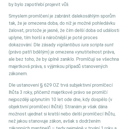
by bylo zapotřebí projevit vůli.
Smyslem promlčení je zabránit dalekosáhlým sporům
tak, že je omezena doba, do níž je možné pohledávku
žalovat, protože je jasné, že čím delší doba od události
uplyne, tím horší a náročnější je poté proces
dokazování. Dle zásady
vigilantibus iura scripta sunt
(právo patří bdělým) je omezena vynutitelnost práva,
ale bez toho, že by úplně zaniklo. Promlčují se všechna
majetková práva, s výjimkou případů stanovených
zákonem.
Dle ustanovení § 629 OZ trvá subjektivní promlčecí
lhůta 3 roky, přičemž majetkové právo se promlčí
nejpozději uplynutím 10 let ode dne, kdy dospělo (v
objektivní promlčecí lhůtě). Stranám je však dána
možnost ujednat si kratší nebo delší promlčecí lhůtu,
než jakou stanovuje zákon, avšak s dodržením
zákonných mantinelů – tedy nejméně v trvání 1 roku a