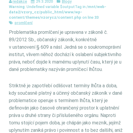
redakce
29.3.2020
Blogy
Warning
: Undefined variable $outputTag in
/mnt/web-
data2/vzory_cz/public_html/www/wp-
content/themes/vzorycz/content.php
on line
33
promlčení
Problematika promlčení je upravena v zákoně č.
89/2012 Sb., občanský zákoník, konkrétně
v ustanovení § 609 a násl. Jedná se o soukromoprávní
institut, vlivem něhož dochází k oslabení subjektivního
práva, neboť dojde k marnému uplynutí času, který je u
dané problematiky nazýván promlčecí lhůtou.
Striktně je zapotřebí odlišovat termíny lhůta a doba,
kdy současně platný a účinný občanský zákoník v dané
problematice operuje s termínem lhůta, který je
definován jako časově ohraničený prostor k uplatnění
práva u druhé strany či příslušeného orgánu. Naproti
tomu stojící pojem doba, je chápán jako mezník, jejímž
uplynutím zaniká právo i povinnost a to bez dalšíhi, aniž