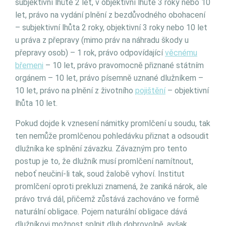
subjektivní lhůtě 2 let, v objektivní lhůtě 3 roky nebo 10
let, právo na vydání plnění z bezdůvodného obohacení
– subjektivní lhůta 2 roky, objektivní 3 roky nebo 10 let
u práva z přepravy (mimo práv na náhradu škody u
přepravy osob) – 1 rok, právo odpovídající
věcnému
břemeni
– 10 let, právo pravomocně přiznané státním
orgánem – 10 let, právo písemně uznané dlužníkem –
10 let, právo na plnění z životního
pojištění
– objektivní
lhůta 10 let.
Pokud dojde k vznesení námitky promlčení u soudu, tak
ten nemůže promlčenou pohledávku přiznat a odsoudit
dlužníka ke splnění závazku. Závazným pro tento
postup je to, že dlužník musí promlčení namítnout,
neboť neučiní-li tak, soud žalobě vyhoví. Institut
promlčení oproti prekluzi znamená, že zaniká nárok, ale
právo trvá dál, přičemž zůstává zachováno ve formě
naturální obligace. Pojem naturální obligace dává
dlužníkovi možnost splnit dluh dobrovolně, avšak