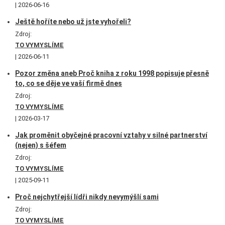
2026-06-16
Ještě hoříte nebo už jste vyhořeli?
Zdroj:
TO VYMYSLÍME
2026-06-11
Pozor změna aneb Proč kniha z roku 1998 popisuje přesně
to, co se děje ve vaší firmě dnes
Zdroj:
TO VYMYSLÍME
2026-03-17
Jak proměnit obyčejné pracovní vztahy v silné partnerství
(nejen) s šéfem
Zdroj:
TO VYMYSLÍME
2025-09-11
Proč nejchytřejší lídři nikdy nevymýšlí sami
Zdroj:
TO VYMYSLÍME