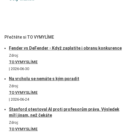
Přečtěte si TO VYMYLÍME
Fender vs DeFender - Když zaplatíte i obranu konkurence
Zdroj:
TO VYMYSLÍME
2026-06-30
Na vrcholu se nemáte s kým poradit
Zdroj:
TO VYMYSLÍME
2026-06-24
Stanford otestoval AI proti profesorům práva. Výsledek
míří jinam, než čekáte
Zdroj:
TO VYMYSLÍME