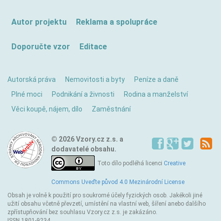
Autor projektu
Reklama a spolupráce
Doporučte vzor
Editace
Autorská práva
Nemovitosti a byty
Peníze a daně
Plné moci
Podnikání a živnosti
Rodina a manželství
Věci koupě, nájem, dílo
Zaměstnání
© 2026 Vzory.cz z.s. a
dodavatelé obsahu.
Toto dílo podléhá licenci
Creative
Commons Uveďte původ 4.0 Mezinárodní License
Obsah je volně k použití pro soukromé účely fyzických osob. Jakékoli jiné
užití obsahu včetně převzetí, umístění na vlastní web, šíření anebo dalšího
zpřístupňování bez souhlasu Vzory.cz z.s. je zakázáno.
ISSN 1801-9234