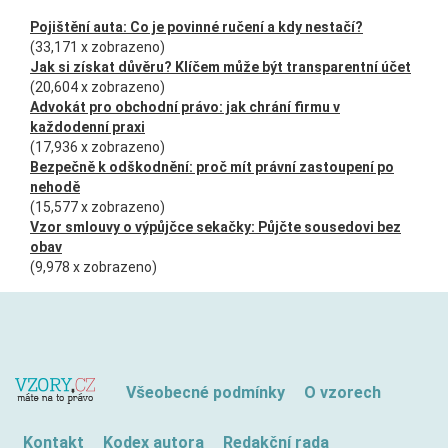
Pojištění auta: Co je povinné ručení a kdy nestačí?
(33,171 x zobrazeno)
Jak si získat důvěru? Klíčem může být transparentní účet
(20,604 x zobrazeno)
Advokát pro obchodní právo: jak chrání firmu v
každodenní praxi
(17,936 x zobrazeno)
Bezpečně k odškodnění: proč mít právní zastoupení po
nehodě
(15,577 x zobrazeno)
Vzor smlouvy o výpůjčce sekačky: Půjčte sousedovi bez
obav
(9,978 x zobrazeno)
Všeobecné podmínky
O vzorech
Kontakt
Kodex autora
Redakční rada