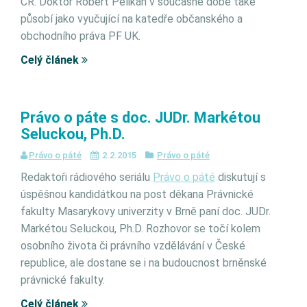
ČR. Doktor Robert Pelikán v současné době také
působí jako vyučující na katedře občanského a
obchodního práva PF UK.
Celý článek
Právo o páte s doc. JUDr. Markétou
Seluckou, Ph.D.
Právo o páté
2.2.2015
Právo o páté
Redaktoři rádiového seriálu
Právo o páté
diskutují s
úspěšnou kandidátkou na post děkana Právnické
fakulty Masarykovy univerzity v Brně paní doc. JUDr.
Markétou Seluckou, Ph.D. Rozhovor se točí kolem
osobního života či právního vzdělávání v České
republice, ale dostane se i na budoucnost brněnské
právnické fakulty.
Celý článek