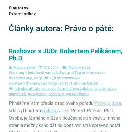
O autorovi:
Externí odkaz
Články autora: Právo o páté:
Rozhovor s JUDr. Robertem Pelikánem,
Ph.D.
Právo o páté
2.3.2015
Právo o páté
Warning
: Undefined variable $outputTag in
/mnt/web-
data2/vzory_cz/public_html/www/wp-
content/themes/vzorycz/content.php
on line
33
advokátní tafir
,
diskuze
,
formulářová žaloba
,
ministerstvo
,
náměstek
,
novelizace
,
rozhovor
,
spravedlnost
Přinášíme Vám přepis z rádiového pořadu
Právo o páte
,
kde byl hostem
diskuze
JUDr. Robert Pelikán, Ph.D.
Osoba, jejíž jméno může v současnosti slyšet z mnoha
stran a možný kandidát na post ministra spravedlnosti