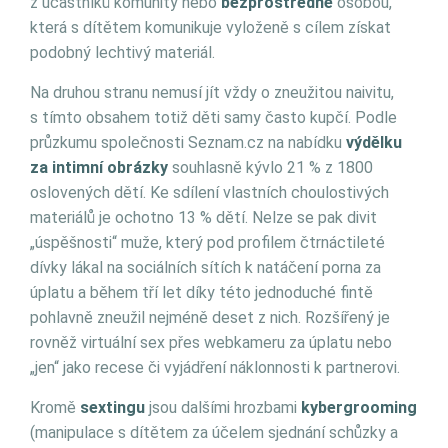
z účastníků komunity nebo
bezprostředně
osobou,
která s dítětem komunikuje vyloženě s cílem získat
podobný lechtivý materiál.
Na druhou stranu nemusí jít vždy o zneužitou naivitu,
s tímto obsahem totiž děti samy často kupčí. Podle
průzkumu společnosti Seznam.cz na nabídku
výdělku
za intimní obrázky
souhlasně kývlo 21 % z 1800
oslovených dětí. Ke sdílení vlastních choulostivých
materiálů je ochotno 13 % dětí. Nelze se pak divit
„úspěšnosti“ muže, který pod profilem čtrnáctileté
dívky lákal na sociálních sítích k natáčení porna za
úplatu a během tří let díky této jednoduché fintě
pohlavně zneužil nejméně deset z nich. Rozšířený je
rovněž virtuální sex přes webkameru za úplatu nebo
„jen“ jako recese či vyjádření náklonnosti k partnerovi.
Kromě
sextingu
jsou dalšími hrozbami
kybergrooming
(manipulace s dítětem za účelem sjednání schůzky a