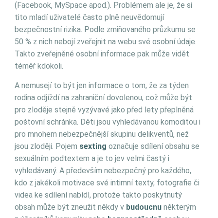
(Facebook, MySpace apod.). Problémem ale je, že si
tito mladí uživatelé často plně neuvědomují
bezpečnostní rizika. Podle zmiňovaného průzkumu se
50 % z nich nebojí zveřejnit na webu své osobní údaje.
Takto zveřejněné osobní informace pak může vidět
téměř kdokoli.
A nemusejí to být jen informace o tom, že za týden
rodina odjíždí na zahraniční dovolenou, což může být
pro zloděje stejně vyzývavé jako před lety přeplněná
poštovní schránka. Děti jsou vyhledávanou komoditou i
pro mnohem nebezpečnější skupinu delikventů, než
jsou zloději. Pojem
sexting
označuje sdílení obsahu se
sexuálním podtextem a je to jev velmi častý i
vyhledávaný. A především nebezpečný pro každého,
kdo z jakékoli motivace své intimní texty, fotografie či
videa ke sdílení nabídl, protože takto poskytnutý
obsah může být zneužit někdy v
budoucnu
některým