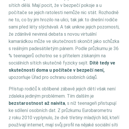
sítích dělá. Mají pocit, že v bezpečí pokoje a u
počítače se jejich ratolesti nemůže nic stát. Rozhodně
ne to, co by jim hrozilo na ulici, tak jak to dnešní rodiče
sami před léty slýchávali. A tak unikne jejich pozornosti,
že zdánlivě nevinná debata s novou virtuální
kamarádkou může ve skutečnosti skončit jako schůzka
s reálným padesátiletým pánem. Podle průzkumu je 36
% teenagerů ochotno se s přítelem získaným na
sociálních sítích skutečně fyzicky sejít.
Dítě tedy ve
skutečnosti doma u počítače v bezpečí není,
upozorňuje Úřad pro ochranu osobních údajů.
Přístup rodičů k oblíbené zábavě jejich dětí však není
zdaleka jediným problémem. Tím dalším je
bezstarostnost až naivita
, s níž teenageři přistupují
ke sdílení osobních dat. Z průzkumu Eurobarometru
z roku 2010 vyplynulo, že dvě třetiny mladých lidí, kteří
používají internet, mají svůj profil na nějaké sociální síti