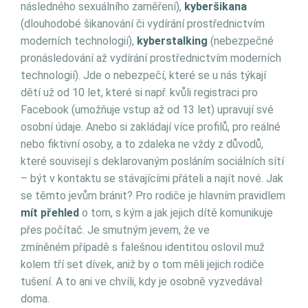
následného sexuálního zaměření),
kyberšikana
(dlouhodobé šikanování či vydírání prostřednictvím
moderních technologií),
kyberstalking
(nebezpečné
pronásledování až vydírání prostřednictvím moderních
technologií). Jde o nebezpečí, které se u nás týkají
dětí už od 10 let, které si např. kvůli registraci pro
Facebook (umožňuje vstup až od 13 let) upravují své
osobní údaje. Anebo si zakládají více profilů, pro reálné
nebo fiktivní osoby, a to zdaleka ne vždy z důvodů,
které souvisejí s deklarovaným posláním sociálních sítí
– být v kontaktu se stávajícími přáteli a najít nové. Jak
se těmto jevům bránit? Pro rodiče je hlavním pravidlem
mít přehled
o tom, s kým a jak jejich dítě komunikuje
přes počítač. Je smutným jevem, že ve
zmíněném případě s falešnou identitou oslovil muž
kolem tří set dívek, aniž by o tom měli jejich rodiče
tušení. A to ani ve chvíli, kdy je osobně vyzvedával
doma.