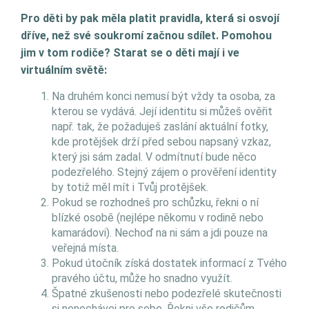
Pro děti by pak měla platit pravidla, která si osvojí
dříve, než své soukromí začnou sdílet. Pomohou
jim v tom rodiče? Starat se o děti mají i ve
virtuálním světě:
Na druhém konci nemusí být vždy ta osoba, za
kterou se vydává. Její identitu si můžeš ověřit
např. tak, že požaduješ zaslání aktuální fotky,
kde protějšek drží před sebou napsaný vzkaz,
který jsi sám zadal. V odmítnutí bude něco
podezřelého. Stejný zájem o prověření identity
by totiž měl mít i Tvůj protějšek.
Pokud se rozhodneš pro schůzku, řekni o ní
blízké osobě (nejlépe někomu v rodině nebo
kamarádovi). Nechoď na ni sám a jdi pouze na
veřejná místa.
Pokud útočník získá dostatek informací z Tvého
pravého účtu, může ho snadno využít.
Špatné zkušenosti nebo podezřelé skutečnosti
si nenechávej pro sebe. Řekni vše rodičům,