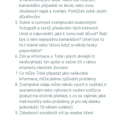
kamarádům, případně ve škole, nebo svou
zkušenost napiš a zveřejni. Pomůžeš sobě i jiným
důvěřivcům.
Dobře si rozmysli zveřejňování soukromých
fotografií a textů, především těch intimních.
Umíš si odpovědět, jaký k tomu máš důvod? Řekl
bys o něm nejlepšímu kamarádovi? Uměl bys to
říct mámě nebo tátovi, když si někdy hezky
popovídáte?
Čím je informace o Tobě i jiných divnější či
neobvyklejší, tím spíše si začne žít v rámci
internetu vlastním životem.
Co může Tobě připadat jako neškodná
informace, může jinému způsobit problémy.
Zveřejněné údaje může někdo využít k vydírání, k
seznamování nebo vybízení k osobní schůzce
(pokud má útočník přehled, o co se zajímáš, jaké
máš koníčky nebo problémy, je pro něj daleko
jednodušší Tě někam vylákat).
Záludností sociálních sítí je snadné šíření