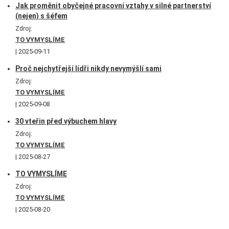
Jak proměnit obyčejné pracovní vztahy v silné partnerství
(nejen) s šéfem
Zdroj:
TO VYMYSLÍME
2025-09-11
Proč nejchytřejší lídři nikdy nevymýšlí sami
Zdroj:
TO VYMYSLÍME
2025-09-08
30 vteřin před výbuchem hlavy
Zdroj:
TO VYMYSLÍME
2025-08-27
TO VYMYSLÍME
Zdroj:
TO VYMYSLÍME
2025-08-20