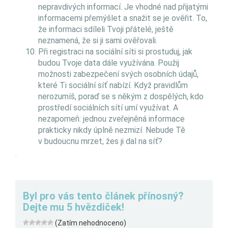
nepravdivých informací. Je vhodné nad přijatými
informacemi přemýšlet a snažit se je ověřit. To,
že informaci sdíleli Tvoji přátelé, ještě
neznamená, že si ji sami ověřovali.
Při registraci na sociální síti si prostuduj, jak
budou Tvoje data dále využívána. Použij
možnosti zabezpečení svých osobních údajů,
které Ti sociální síť nabízí. Když pravidlům
nerozumíš, poraď se s někým z dospělých, kdo
prostředí sociálních sítí umí využívat. A
nezapomeň: jednou zveřejněná informace
prakticky nikdy úplně nezmizí. Nebude Tě
v budoucnu mrzet, žes ji dal na síť?
.
Byl pro vás tento článek přínosný?
Dejte mu 5 hvězdiček!
(Zatím nehodnoceno)