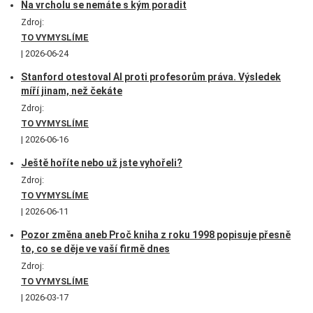
Na vrcholu se nemáte s kým poradit
Zdroj:
TO VYMYSLÍME
2026-06-24
Stanford otestoval AI proti profesorům práva. Výsledek
míří jinam, než čekáte
Zdroj:
TO VYMYSLÍME
2026-06-16
Ještě hoříte nebo už jste vyhořeli?
Zdroj:
TO VYMYSLÍME
2026-06-11
Pozor změna aneb Proč kniha z roku 1998 popisuje přesně
to, co se děje ve vaší firmě dnes
Zdroj:
TO VYMYSLÍME
2026-03-17