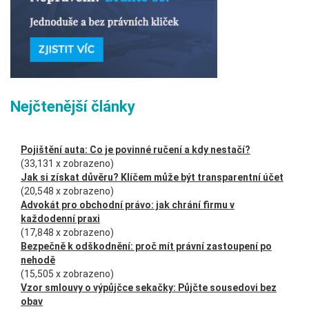
Nejčtenější články
Pojištění auta: Co je povinné ručení a kdy nestačí?
(33,131 x zobrazeno)
Jak si získat důvěru? Klíčem může být transparentní účet
(20,548 x zobrazeno)
Advokát pro obchodní právo: jak chrání firmu v
každodenní praxi
(17,848 x zobrazeno)
Bezpečně k odškodnění: proč mít právní zastoupení po
nehodě
(15,505 x zobrazeno)
Vzor smlouvy o výpůjčce sekačky: Půjčte sousedovi bez
obav