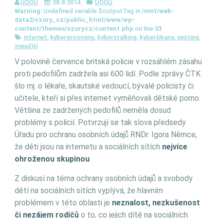
ÚOOÚ
28.8.2014
ÚOOÚ
Warning
: Undefined variable $outputTag in
/mnt/web-
data2/vzory_cz/public_html/www/wp-
content/themes/vzorycz/content.php
on line
33
internet
,
kybergrooming
,
kyberstalking
,
kyberšikana
,
sexting
,
zneužití
V polovině července britská policie v rozsáhlém zásahu
proti pedofilům zadržela asi 600 lidí. Podle zprávy ČTK
šlo mj. o lékaře, skautské vedoucí, bývalé policisty či
učitele, kteří si přes internet vyměňovali dětské porno.
Většina ze zadržených pedofilů neměla dosud
problémy s policií. Potvrzují se tak slova předsedy
Úřadu pro ochranu osobních údajů RNDr. Igora Němce,
že děti jsou na internetu a sociálních sítích
nejvíce
ohroženou skupinou
.
Z diskusí na téma ochrany osobních údajů a svobody
dětí na sociálních sítích vyplývá, že hlavním
problémem v této oblasti je
neznalost, nezkušenost
či nezájem rodičů
o to, co jejich dítě na sociálních