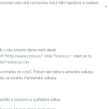
 Potvrzení vám rádi vystavíme, když nám napíšete e-mailem
k z vás, kterým dáme malý dárek.
ref=“http://www.vzory.cz/“ title=“Vzory.cz – mám na to
ého“>vzory.cz</a>
ou stránku ze vzorů. Pokud nám dáte o umístění odkazu
eb, na stránku Partnerské odkazy.
filu o vzorech.cz a přidejte odkaz.