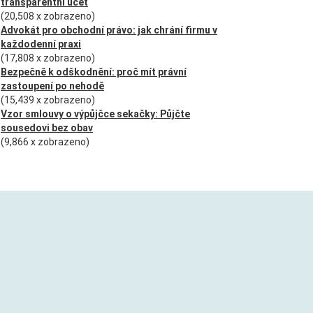
transparentní účet
(20,508 x zobrazeno)
Advokát pro obchodní právo: jak chrání firmu v
každodenní praxi
(17,808 x zobrazeno)
Bezpečně k odškodnění: proč mít právní
zastoupení po nehodě
(15,439 x zobrazeno)
Vzor smlouvy o výpůjčce sekačky: Půjčte
sousedovi bez obav
(9,866 x zobrazeno)