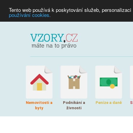
Tento web používá k poskytování služeb, personalizaci
používání cookies.
Nemovitosti a
Podnikání a
Peníze a daně
S
byty
živnosti