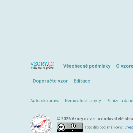
Všeobecné podmínky
O vzor
Doporučte vzor
Editace
Autorská práva
Nemovitosti a byty
Peníze a dan
© 2026 Vzory.cz z.s. a dodavatelé obs
Toto dílo podléhá licenci
Crea