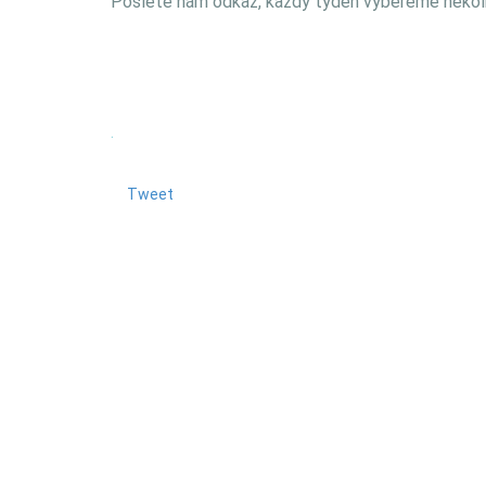
Pošlete nám odkaz, každý týden vybereme několi
.
Tweet