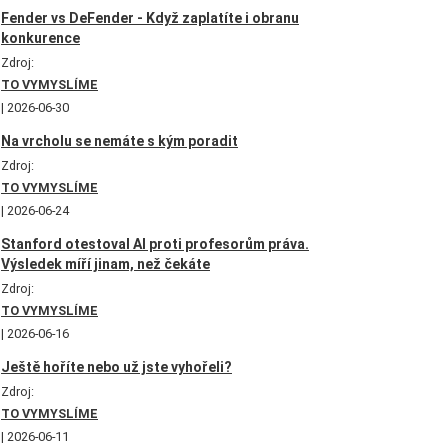
Fender vs DeFender - Když zaplatíte i obranu
konkurence
Zdroj:
TO VYMYSLÍME
2026-06-30
Na vrcholu se nemáte s kým poradit
Zdroj:
TO VYMYSLÍME
2026-06-24
Stanford otestoval AI proti profesorům práva.
Výsledek míří jinam, než čekáte
Zdroj:
TO VYMYSLÍME
2026-06-16
Ještě hoříte nebo už jste vyhořeli?
Zdroj:
TO VYMYSLÍME
2026-06-11