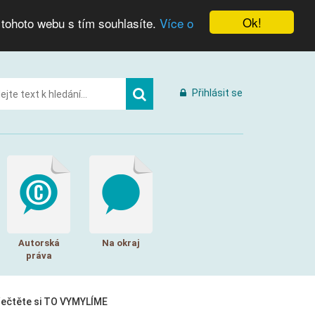
Ok!
 tohoto webu s tím souhlasíte.
Více o
Přihlásit se
Autorská
Na okraj
práva
řečtěte si TO VYMYLÍME