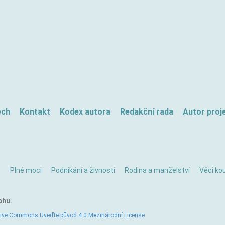
ech
Kontakt
Kodex autora
Redakční rada
Autor proj
ě
Plné moci
Podnikání a živnosti
Rodina a manželství
Věci kou
ahu.
tive Commons Uveďte původ 4.0 Mezinárodní License