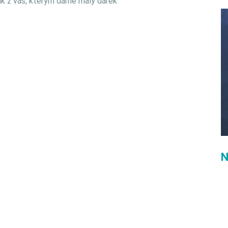
k z vás, kterým dáme malý dárek
N