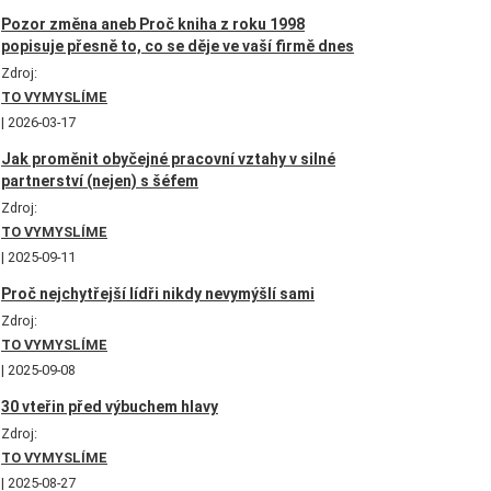
Pozor změna aneb Proč kniha z roku 1998
popisuje přesně to, co se děje ve vaší firmě dnes
Zdroj:
TO VYMYSLÍME
2026-03-17
Jak proměnit obyčejné pracovní vztahy v silné
partnerství (nejen) s šéfem
Zdroj:
TO VYMYSLÍME
2025-09-11
Proč nejchytřejší lídři nikdy nevymýšlí sami
Zdroj:
TO VYMYSLÍME
2025-09-08
30 vteřin před výbuchem hlavy
Zdroj:
TO VYMYSLÍME
2025-08-27