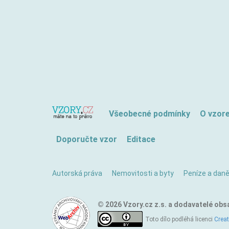
Všeobecné podmínky
O vzor
Doporučte vzor
Editace
Autorská práva
Nemovitosti a byty
Peníze a dan
© 2026 Vzory.cz z.s. a dodavatelé obs
Toto dílo podléhá licenci
Crea