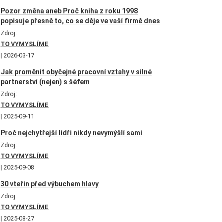
Pozor změna aneb Proč kniha z roku 1998
popisuje přesně to, co se děje ve vaší firmě dnes
Zdroj:
TO VYMYSLÍME
2026-03-17
Jak proměnit obyčejné pracovní vztahy v silné
partnerství (nejen) s šéfem
Zdroj:
TO VYMYSLÍME
2025-09-11
Proč nejchytřejší lídři nikdy nevymýšlí sami
Zdroj:
TO VYMYSLÍME
2025-09-08
30 vteřin před výbuchem hlavy
Zdroj:
TO VYMYSLÍME
2025-08-27