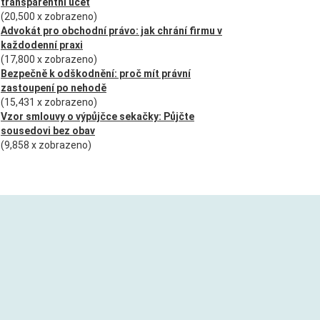
transparentní účet
(20,500 x zobrazeno)
Advokát pro obchodní právo: jak chrání firmu v
každodenní praxi
(17,800 x zobrazeno)
Bezpečně k odškodnění: proč mít právní
zastoupení po nehodě
(15,431 x zobrazeno)
Vzor smlouvy o výpůjčce sekačky: Půjčte
sousedovi bez obav
(9,858 x zobrazeno)