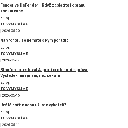
Fender vs DeFender - Když zaplatíte i obranu
konkurence
Zdroj:
TO VYMYSLÍME
2026-06-30
Na vrcholu se nemáte s kým poradit
Zdroj:
TO VYMYSLÍME
2026-06-24
Stanford otestoval AI proti profesorům práva.
Výsledek míří jinam, než čekáte
Zdroj:
TO VYMYSLÍME
2026-06-16
Ještě hoříte nebo už jste vyhořeli?
Zdroj:
TO VYMYSLÍME
2026-06-11