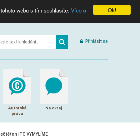
Ok!
 tohoto webu s tím souhlasíte.
Více o
Přihlásit se
Autorská
Na okraj
práva
řečtěte si TO VYMYLÍME