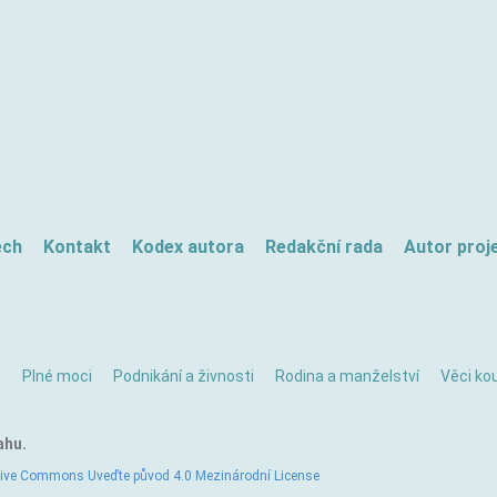
ech
Kontakt
Kodex autora
Redakční rada
Autor proj
ě
Plné moci
Podnikání a živnosti
Rodina a manželství
Věci kou
ahu.
tive Commons Uveďte původ 4.0 Mezinárodní License