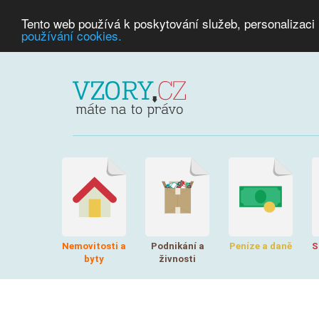
Tento web používá k poskytování služeb, personalizaci
používání cookies.
Nemovitosti a
Podnikání a
Peníze a daně
S
byty
živnosti