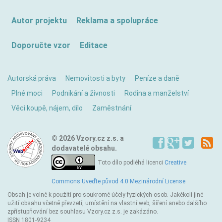
Autor projektu
Reklama a spolupráce
Doporučte vzor
Editace
Autorská práva
Nemovitosti a byty
Peníze a daně
Plné moci
Podnikání a živnosti
Rodina a manželství
Věci koupě, nájem, dílo
Zaměstnání
© 2026 Vzory.cz z.s. a
dodavatelé obsahu.
Toto dílo podléhá licenci
Creative
Commons Uveďte původ 4.0 Mezinárodní License
Obsah je volně k použití pro soukromé účely fyzických osob. Jakékoli jiné
užití obsahu včetně převzetí, umístění na vlastní web, šíření anebo dalšího
zpřístupňování bez souhlasu Vzory.cz z.s. je zakázáno.
ISSN 1801-9234