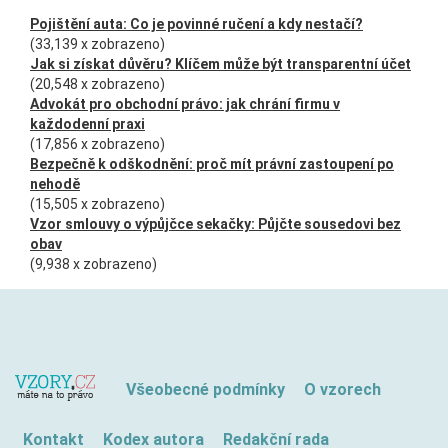
Pojištění auta: Co je povinné ručení a kdy nestačí?
(33,139 x zobrazeno)
Jak si získat důvěru? Klíčem může být transparentní účet
(20,548 x zobrazeno)
Advokát pro obchodní právo: jak chrání firmu v
každodenní praxi
(17,856 x zobrazeno)
Bezpečně k odškodnění: proč mít právní zastoupení po
nehodě
(15,505 x zobrazeno)
Vzor smlouvy o výpůjčce sekačky: Půjčte sousedovi bez
obav
(9,938 x zobrazeno)
Všeobecné podmínky
O vzorech
Kontakt
Kodex autora
Redakční rada