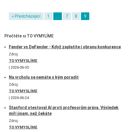
« Předcházející
1
…
7
8
9
Přečtěte si TO VYMYLÍME
Fender vs DeFender - Když zaplatíte i obranu konkurence
Zdroj:
TO VYMYSLÍME
2026-06-30
Na vrcholu se nemáte s kým poradit
Zdroj:
TO VYMYSLÍME
2026-06-24
Stanford otestoval AI proti profesorům práva. Výsledek
míří jinam, než čekáte
Zdroj:
TO VYMYSLÍME