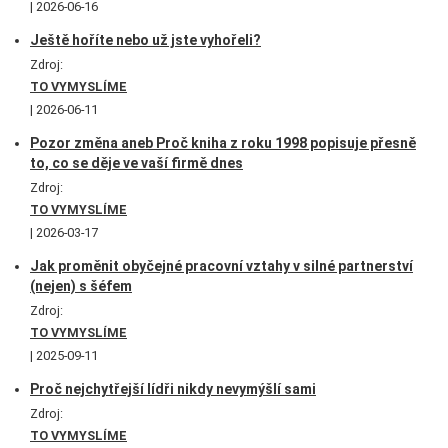
2026-06-16
Ještě hoříte nebo už jste vyhořeli?
Zdroj:
TO VYMYSLÍME
2026-06-11
Pozor změna aneb Proč kniha z roku 1998 popisuje přesně
to, co se děje ve vaší firmě dnes
Zdroj:
TO VYMYSLÍME
2026-03-17
Jak proměnit obyčejné pracovní vztahy v silné partnerství
(nejen) s šéfem
Zdroj:
TO VYMYSLÍME
2025-09-11
Proč nejchytřejší lídři nikdy nevymýšlí sami
Zdroj:
TO VYMYSLÍME